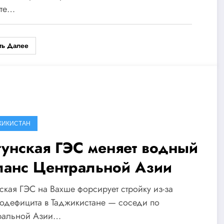
ете…
ть Далее
ЖИКИСТАН
гунская ГЭС меняет водный
ланс Центральной Азии
ская ГЭС на Вахше форсирует стройку из-за
одефицита в Таджикистане — соседи по
ральной Азии…