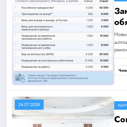
За
об
ав
Новый
дохо
умно
Чита
24.07.2026
КЫР
Со