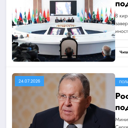
по
пе
В кир
завер
инос
Чита
24.07.2026
ПОЛ
Ро
по
уг
Мини
Серге