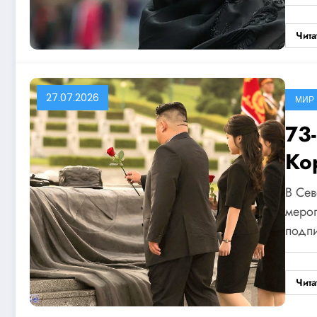
Чита
27.07.2026
МИР
73
Ко
В Се
мероп
подп
Чита