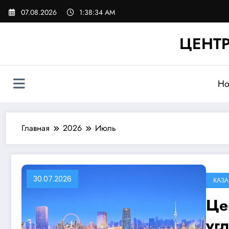
Перейти
07.08.2026
1:38:35 AM
к
содержимому
ЦЕНТР
Но
Главная
2026
Июль
30.07.2026
КАЗ
Це
уг