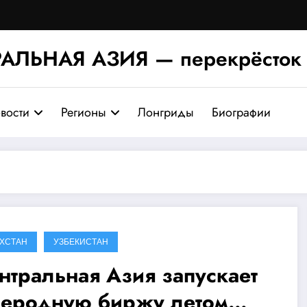
АЛЬНАЯ АЗИЯ — перекрёсток 
вости
Регионы
Лонгриды
Биографии
АХСТАН
УЗБЕКИСТАН
нтральная Азия запускает
леродную биржу летом