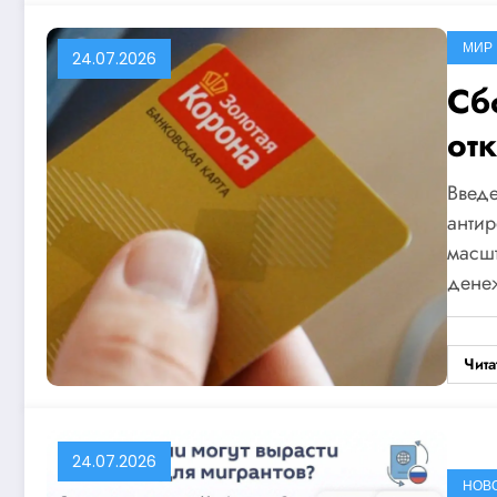
МИР
24.07.2026
Сб
от
Введе
анти
масшт
дене
Чита
24.07.2026
НОВ