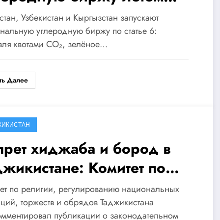
26 года
стан, Узбекистан и Кыргызстан запускают
нальную углеродную биржу по статье 6:
вля квотами CO₂, зелёное…
ть Далее
ЖИКИСТАН
прет хиджаба и бород в
джикистане: Комитет по
лигии опроверг сообщения
ет по религии, регулированию национальных
МИ
ций, торжеств и обрядов Таджикистана
омментировал публикации о законодательном