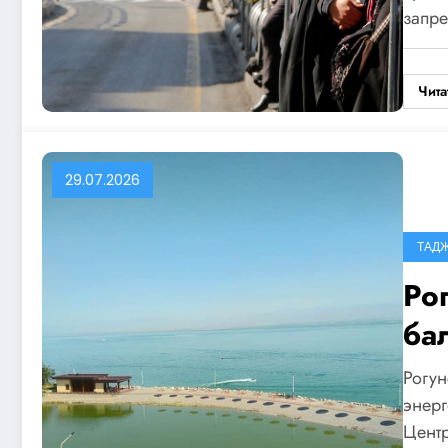
запр
Чита
29.07.2026
ТАД
Ро
ба
Рогун
энерг
Цент