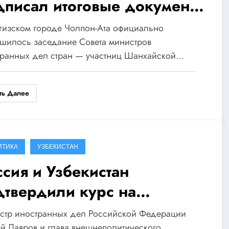
дписал итоговые документы
ред саммитом в Бишкеке
гизском городе Чолпон-Ата официально
шилось заседание Совета министров
транных дел стран — участниц Шанхайской…
ть Далее
ИТИКА
УЗБЕКИСТАН
ссия и Узбекистан
дтвердили курс на
лубление стратегического
стр иностранных дел Российской Федерации
й Лавров и глава внешнеполитического