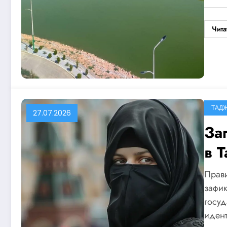
Чита
ТАД
27.07.2026
За
в 
Прави
зафик
госуд
иден