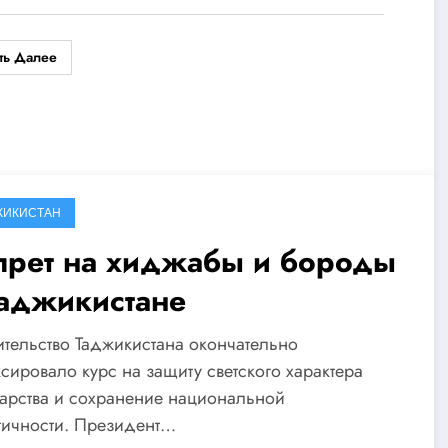
ть Далее
ЖИКИСТАН
прет на хиджабы и бороды
Таджикистане
тельство Таджикистана окончательно
сировало курс на защиту светского характера
арства и сохранение национальной
тичности. Президент…