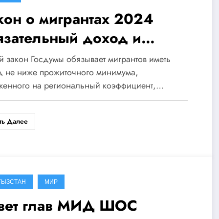
кон о мигрантах 2024
язательный доход и
ансовый НДФЛ
 закон Госдумы обязывает мигрантов иметь
д не ниже прожиточного минимума,
женного на региональный коэффициент,…
ть Далее
ГЫЗСТАН
МИР
вет глав МИД ШОС