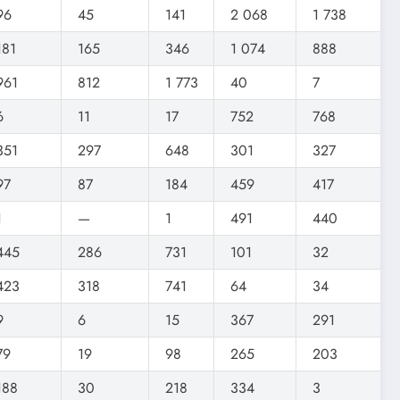
96
45
141
2 068
1 738
181
165
346
1 074
888
961
812
1 773
40
7
6
11
17
752
768
351
297
648
301
327
97
87
184
459
417
1
—
1
491
440
445
286
731
101
32
423
318
741
64
34
9
6
15
367
291
79
19
98
265
203
188
30
218
334
3