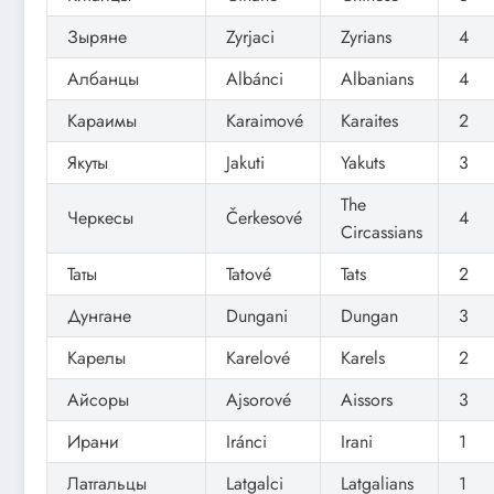
Зыряне
Zyrjaci
Zyrians
4
Албанцы
Albánci
Albanians
4
Караимы
Karaimové
Karaites
2
Якуты
Jakuti
Yakuts
3
The
Черкесы
Čerkesové
4
Circassians
Таты
Tatové
Tats
2
Дунгане
Dungani
Dungan
3
Карелы
Karelové
Karels
2
Айсоры
Ajsorové
Aissors
3
Ирани
Iránci
Irani
1
Латгальцы
Latgalci
Latgalians
1