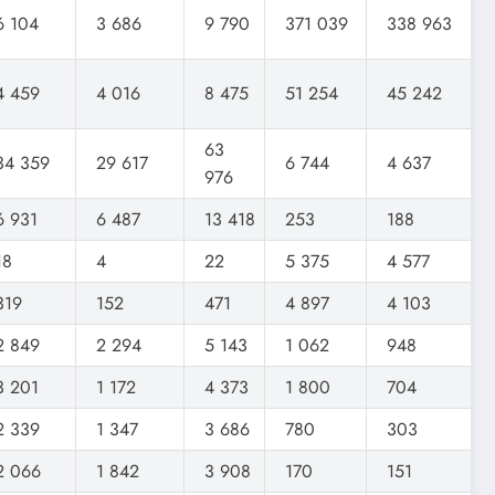
6 104
3 686
9 790
371 039
338 963
4 459
4 016
8 475
51 254
45 242
63
34 359
29 617
6 744
4 637
976
6 931
6 487
13 418
253
188
18
4
22
5 375
4 577
319
152
471
4 897
4 103
2 849
2 294
5 143
1 062
948
3 201
1 172
4 373
1 800
704
2 339
1 347
3 686
780
303
2 066
1 842
3 908
170
151