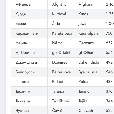
Афганцы
Afghánci
Afghans
2 16
Курды
Kurdové
Kurds
1 25
Евреи
Židé
Jews
1 00
Каракалпаки
Karakalpaci
Karakalpaks
758
Немцы
Němci
Germans
652
ж) Прочие
g ) Ostatní
g) Other
556
Джемшиды
Džemšedi
Dzhemshida
492
Белоруссы
Bělorusové
Byelorussia
546
Поляки
Poláci
Poles
487
Таранчи
Taranči
Taranchi
376
Таджики
Tádžikové
Tajiks
344
Чуваши
Čuvaši
Chuvash
522