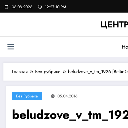
Перейти
06.08.2026
12:27:10 PM
к
содержимому
ЦЕНТР
Но
Главная
Без рубрики
beludzove_v_tm_1926 [Belúdž
Без Рубрики
05.04.2016
beludzove_v_tm_192