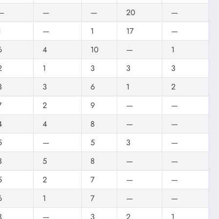
—
—
—
20
—
1
—
1
17
—
6
4
10
—
1
2
1
3
3
3
3
3
6
1
2
7
2
9
—
—
4
4
8
—
—
5
—
5
3
—
3
5
8
—
—
5
2
7
—
—
6
1
7
—
—
3
—
3
2
1