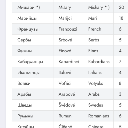
Мишари *)
Mišary
Mishary * )
20
Марийцы
Marijci
Mari
18
Французы
Francouzi
French
6
Сербы
Srbové
Serbs
5
Финны
Finové
Finns
4
Кабардинцы
Kabardinci
Kabardians
7
Итальянцы
Italové
Italians
4
Вотяки
Voťáci
Votyaks
8
Арабы
Arabové
Arabs
3
Шведы
Švédové
Swedes
5
Румыны
Rumuni
Romanians
6
Китайцы
Číňané
Chinese
5