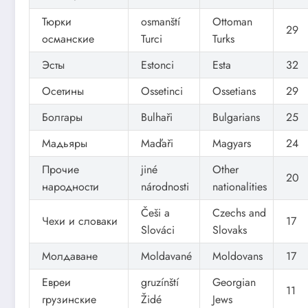
Тюрки
osmanští
Ottoman
29
османские
Turci
Turks
Эсты
Estonci
Esta
32
Осетины
Ossetinci
Ossetians
29
Болгары
Bulhaři
Bulgarians
25
Мадьяры
Maďaři
Magyars
24
Прочие
jiné
Other
20
народности
národnosti
nationalities
Češi a
Czechs and
Чехи и словаки
17
Slováci
Slovaks
Молдаване
Moldavané
Moldovans
17
Евреи
gruzínští
Georgian
11
грузинские
Židé
Jews