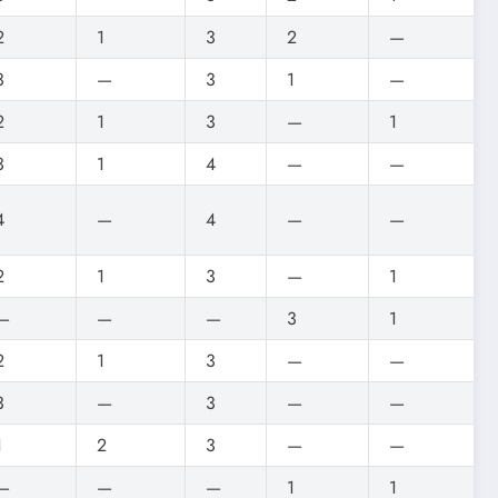
2
1
3
2
—
3
—
3
1
—
2
1
3
—
1
3
1
4
—
—
4
—
4
—
—
2
1
3
—
1
—
—
—
3
1
2
1
3
—
—
3
—
3
—
—
1
2
3
—
—
—
—
—
1
1