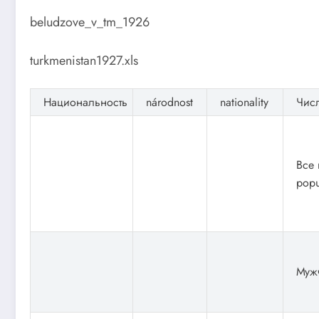
beludzove_v_tm_1926
turkmenistan1927.xls
Национальность
národnost
nationality
Чис
Все 
popu
Муж