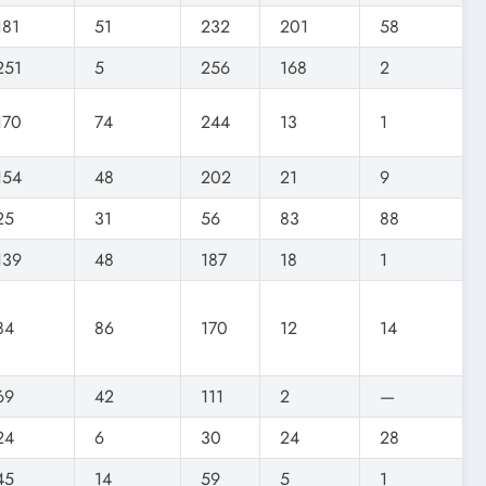
181
51
232
201
58
251
5
256
168
2
170
74
244
13
1
154
48
202
21
9
25
31
56
83
88
139
48
187
18
1
84
86
170
12
14
69
42
111
2
—
24
6
30
24
28
45
14
59
5
1