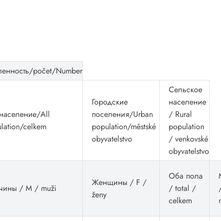
ленность/počet/Number
Сельское
Городские
население
население/All
поселения/Urban
/ Rural
lation/celkem
population/městské
population
obyvatelstvo
/ venkovské
obyvatelstvo
Оба пола
Женщины / F /
чины / M / muži
/ total /
ženy
celkem