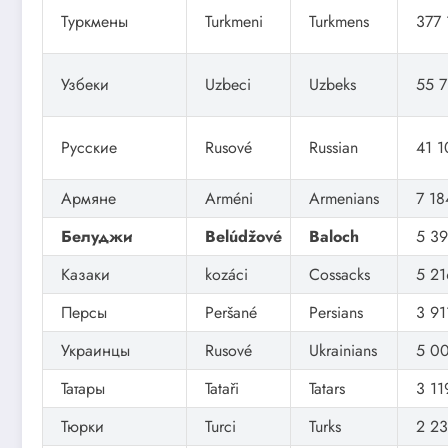
Туркмены
Turkmeni
Turkmens
377 
Узбеки
Uzbeci
Uzbeks
55 7
Русские
Rusové
Russian
41 1
Армяне
Arméni
Armenians
7 18
Белуджи
Belúdžové
Baloch
5 3
Казаки
kozáci
Cossacks
5 21
Персы
Peršané
Persians
3 91
Украинцы
Rusové
Ukrainians
5 0
Татары
Tataři
Tatars
3 11
Тюрки
Turci
Turks
2 2