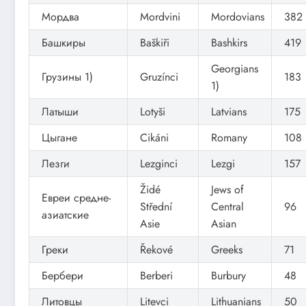
Мордва
Mordvini
Mordovians
382
Башкиры
Baškiři
Bashkirs
419
Georgians
Грузины 1)
Gruzínci
183
1)
Латыши
Lotyši
Latvians
175
Цыгане
Cikáni
Romany
108
Лезги
Lezginci
Lezgi
157
Židé
Jews of
Евреи средне-
Střední
Central
96
азиатские
Asie
Asian
Греки
Řekové
Greeks
71
Бербери
Berberi
Burbury
48
Литовцы
Litevci
Lithuanians
50