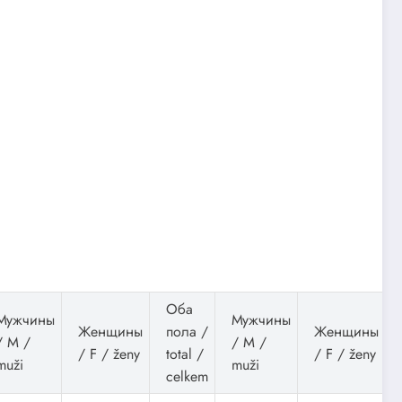
Оба
Мужчины
Мужчины
Женщины
пола /
Женщины
/ M /
/ M /
/ F / ženy
total /
/ F / ženy
muži
muži
celkem