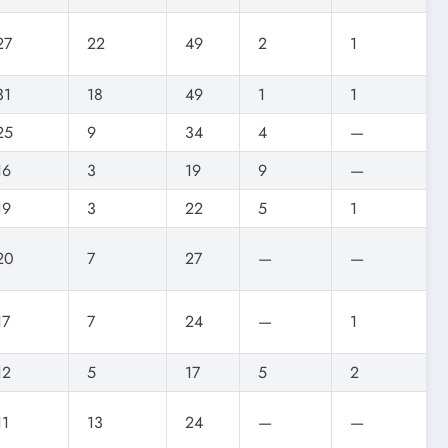
27
22
49
2
1
31
18
49
1
1
25
9
34
4
—
16
3
19
9
—
19
3
22
5
1
20
7
27
—
—
17
7
24
—
1
12
5
17
5
2
11
13
24
—
—