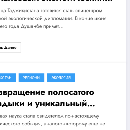
рум планеты
ца Таджикистана готовится стать эпицентром
ой экологической дипломатии. В конце июня
щего года Душанбе примет…
ть Далее
АХСТАН
РЕГИОНЫ
ЭКОЛОГИЯ
звращение полосатого
адыки и уникальный
учный эксперимент в степях
ая наука стала свидетелем по-настоящему
захстана
ического события, аналогов которому еще не