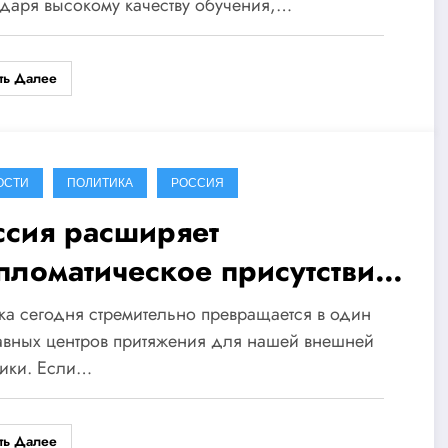
даря высокому качеству обучения,…
ть Далее
ОСТИ
ПОЛИТИКА
РОССИЯ
ссия расширяет
пломатическое присутствие
Африке
а сегодня стремительно превращается в один
авных центров притяжения для нашей внешней
тики. Если…
ть Далее