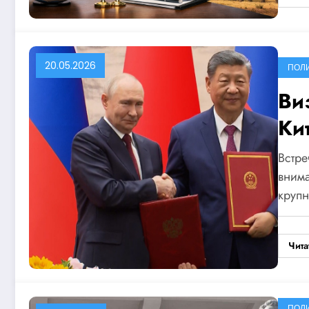
20.05.2026
ПОЛ
Ви
Ки
Встре
внима
круп
Чита
ПОЛ