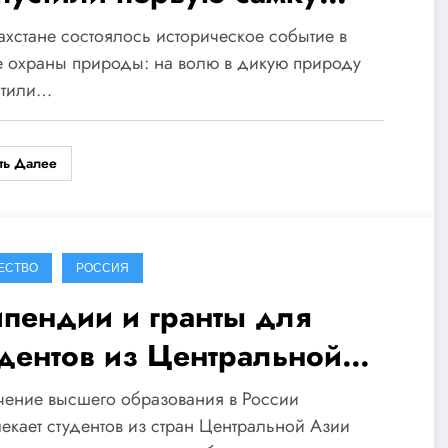
урского тигра, переданную
ахстане состоялось историческое событие в
 России
 охраны природы: на волю в дикую природу
стили…
ть Далее
ЕСТВО
РОССИЯ
ипендии и гранты для
удентов из Центральной
ии в России в 2026 году:
чение высшего образования в России
лное руководство
екает студентов из стран Центральной Азии