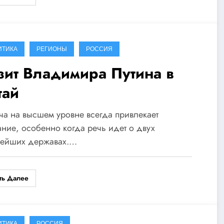
ИТИКА
РЕГИОНЫ
РОССИЯ
зит Владимира Путина в
тай
ча на высшем уровне всегда привлекает
ние, особенно когда речь идет о двух
нейших державах.…
ть Далее
ИТИКА
РОССИЯ