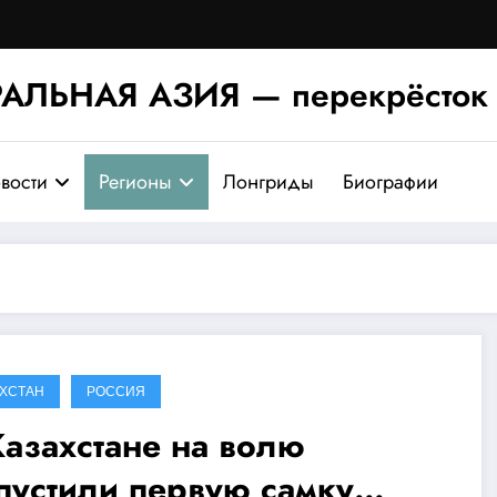
АЛЬНАЯ АЗИЯ — перекрёсток 
вости
Регионы
Лонгриды
Биографии
АХСТАН
РОССИЯ
Казахстане на волю
пустили первую самку