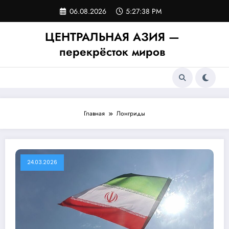
Перейти
06.08.2026
5:27:38 PM
к
содержимому
ЦЕНТРАЛЬНАЯ АЗИЯ —
перекрёсток миров
Главная
Лонгриды
24.03.2026