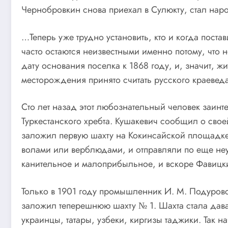
Чернобровкин снова приехал в Сулюкту, стал нар
…Теперь уже трудно установить, кто и когда пос
часто остаются неизвестными именно потому, что 
дату основания поселка к 1868 году, и, значит, ж
месторождения принято считать русского краевед
Сто лет назад этот любознательный человек заинт
Туркестанского хребта. Кушакевич сообщил о свое
заложил первую шахту на Кокинсайской площадке
волами или верблюдами, и отправляли по еще неу
канительное и малоприбыльное, и вскоре Фавицкий
Только в 1901 году промышленник И. М. Подуровс
заложил теперешнюю шахту № 1. Шахта стала дава
украинцы, татары, узбеки, киргизы таджики. Так 