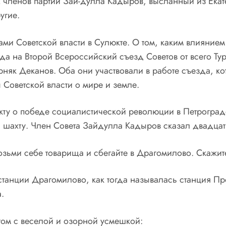
ых членов партии Зай-дулла Кадыров, высланный из Ека
угие.
ми Советской власти в Сулюкте. О том, каким влияни
 года на Второй Всероссийский съезд Советов от всего Т
няк Деканов. Оба они участвовали в работе съезда, к
 Советской власти о мире и земле.
кту о победе социалистической революции в Петрограде
 шахту. Член Совета Зайдулла Кадыров сказал двадцат
ьми себе товарища и сбегайте в Драгомилово. Скажите 
станции Драгомилово, как тогда называлась станция П
.
этом с веселой и озорной усмешкой: