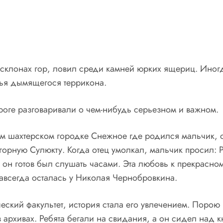
склонах гор, ловил среди камней юрких ящериц. Иногда
ья дымящегося террикона.
роге разговаривали о чем-нибудь серьезном и важном.
м шахтерском городке Снежное где родился мальчик, о 
орную Сулюкту. Когда отец умолкал, мальчик просил: Р
 он готов был слушать часами. Эта любовь к прекрасн
авсегда осталась у Николая Чернобровкина.
ский факультет, история стала его увлечением. Порою н
архивах. Ребята бегали на свидания, а он сидел над к