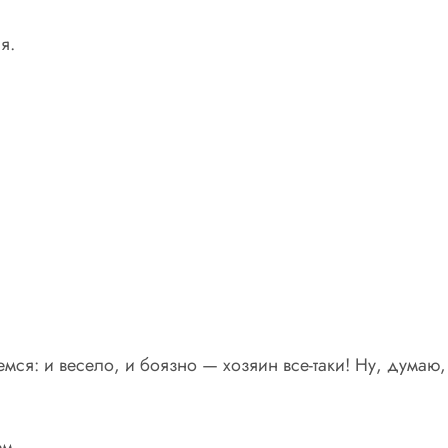
я.
мся: и весело, и боязно — хозяин все-таки! Ну, думаю
ем.