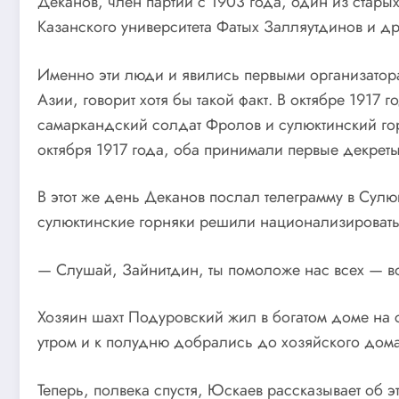
Деканов, член партии с 1903 года, один из стар
Казанского университета Фатых Залляутдинов и др
Именно эти люди и явились первыми организатора
Азии, говорит хотя бы такой факт. В октябре 1917
самаркандский солдат Фролов и сулюктинский гор
октября 1917 года, оба принимали первые декреты
В этот же день Деканов послал телеграмму в Сулю
сулюктинские горняки решили национализировать
— Слушай, Зайнитдин, ты помоложе нас всех — воз
Хозяин шахт Подуровский жил в богатом доме на 
утром и к полудню добрались до хозяйского дома
Теперь, полвека спустя, Юскаев рассказывает об 