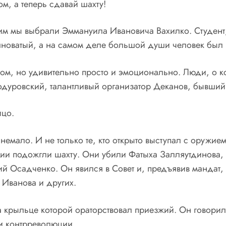
м, а теперь сдавай шахту!
им мы выбрали Эммануила Ивановича Вахилко. Студент,
ашноватый, а на самом деле большой души человек бы
, но удивительно просто и эмоционально. Люди, о кот
дуровский, талантливый организатор Деканов, бывший
ицо.
 немало. И не только те, кто открыто выступал с оружи
ции подожгли шахту. Они убили Фатыха Залляутдинова,
 Осадченко. Он явился в Совет и, предъявив мандат,
 Иванова и других.
на крыльце которой ораторствовал приезжий. Он говори
ии контрреволюции.