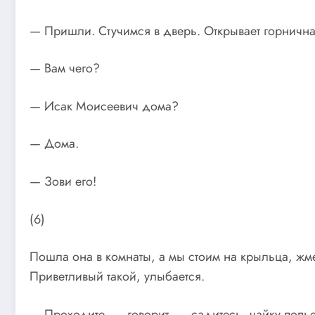
— Пришли. Стучимся в дверь. Открывает горнична
— Вам чего?
— Исак Моисеевич дома?
— Дома.
— Зови его!
(6)
Пошла она в комнаты, а мы стоим на крыльца, жме
Приветливый такой, улыбается.
— Проходите, — говорит, — садитесь, чайку попь