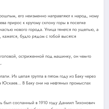
 прошлым, его неизменно направляют к народ, ному
ва прирос к крутому склону горы в поселке
частью нового города. Улица тянется по ущелью, а
кажется, будто рядом с тобой высятся
 головой, остриженной под машинку, он чем-то
.
али. Их целая группа в пятом году из Баку через
ла Юскаев… В Баку они на нефтяных промыслах
ь был сосланный в 1910 году Даниил Тихонович