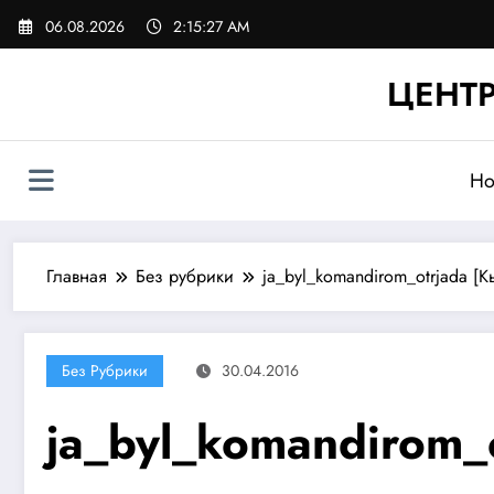
Перейти
06.08.2026
2:15:28 AM
к
содержимому
ЦЕНТР
Но
Главная
Без рубрики
ja_byl_komandirom_otrjada [К
Без Рубрики
30.04.2016
ja_byl_komandirom_