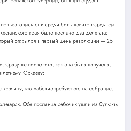
теринославской губернии, бывший студент
ем пользовались они среди большевиков Средней
уркестанского края было послано два делегата:
оторый открылся в первый день революции — 25
. Сразу же после того, как она была получена,
илетнему Юскаеву:
хозяину, что рабочие требуют его на собрание.
ролетарск. Оба посланца рабочих ушли из Сулюкты