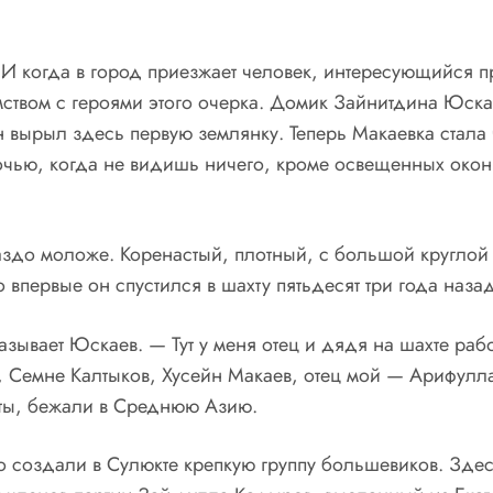
ы. И когда в город приезжает человек, интересующийся
ством с героями этого очерка. Домик Зайнитдина Юскае
 вырыл здесь первую землянку. Теперь Макаевка стала 
ью, когда не видишь ничего, кроме освещенных окон, 
аздо моложе. Коренастый, плотный, с большой круглой
 впервые он спустился в шахту пятьдесят три года назад
ывает Юскаев. — Тут у меня отец и дядя на шахте работ
в, Семне Калтыков, Хусейн Макаев, отец мой — Арифул
сты, бежали в Среднюю Азию.
создали в Сулюкте крепкую группу большевиков. Здес