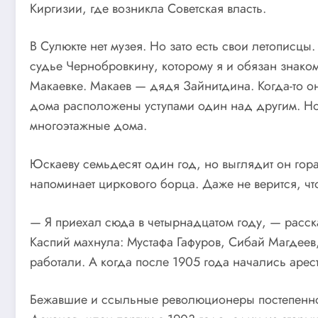
Киргизии, где возникла Советская власть.
В Сулюкте нет музея. Но зато есть свои летописц
судье Чернобровкину, которому я и обязан знаком
Макаевке. Макаев — дядя Зайнитдина. Когда-то он
дома расположены уступами один над другим. Ноч
многоэтажные дома.
Юскаеву семьдесят один год, но выглядит он гор
напоминает циркового борца. Даже не верится, что
— Я приехал сюда в четырнадцатом году, — рассказ
Каспий махнула: Мустафа Гафуров, Сибай Магдее
работали. А когда после 1905 года начались аре
Бежавшие и ссыльные революционеры постепенно 