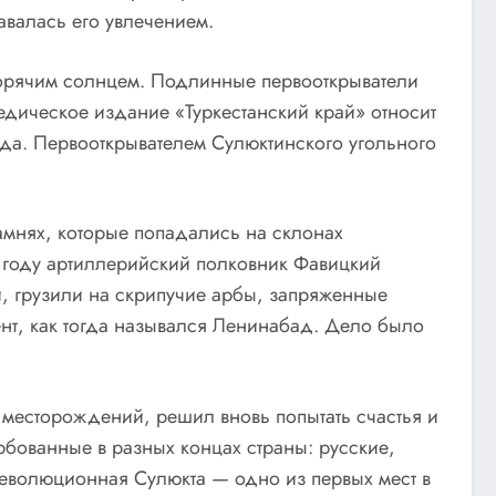
авалась его увлечением.
 горячим солнцем. Подлинные первооткрыватели
едическое издание «Туркестанский край» относит
рода. Первооткрывателем Сулюктинского угольного
амнях, которые попадались на склонах
8 году артиллерийский полковник Фавицкий
, грузили на скрипучие арбы, запряженные
нт, как тогда назывался Ленинабад. Дело было
 месторождений, решил вновь попытать счастья и
рбованные в разных концах страны: русские,
 революционная Сулюкта — одно из первых мест в