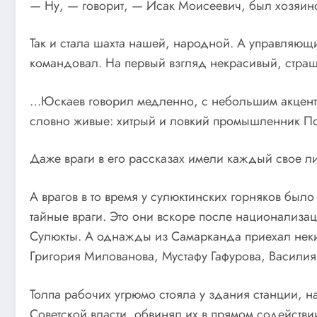
— Ну, — говорит, — Исак Моисеевич, был хозяино
Так и стала шахта нашей, народной. А управляющ
командовал. На первый взгляд некрасивый, стр
…Юскаев говорил медленно, с небольшим акцентом
словно живые: хитрый и ловкий промышленник По
Даже враги в его рассказах имели каждый свое л
А врагов в то время у сулюктинских горняков было
тайные враги. Это они вскоре после национализа
Сулюкты. А однажды из Самарканда приехал некий
Григория Милованова, Мустафу Гафурова, Василия
Толпа рабочих угрюмо стояла у здания станции, 
Советской власти, обвинял их в прямом содейств