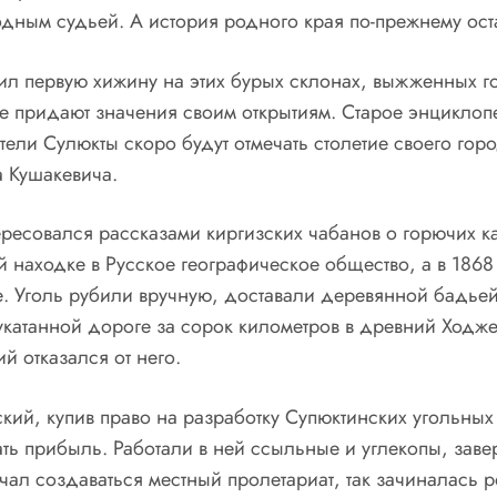
одным судьей. А история родного края по-прежнему ост
тавил первую хижину на этих бурых склонах, выжженных
не придают значения своим открытиям. Старое энциклоп
ители Сулюкты скоро будут отмечать столетие своего го
а Кушакевича.
ересовался рассказами киргизских чабанов о горючих к
й находке в Русское географическое общество, а в 186
. Уголь рубили вручную, доставали деревянной бадьей
катанной дороге за сорок километров в древний Ходже
 отказался от него.
кий, купив право на разработку Супюктинских угольных
ть прибыль. Работали в ней ссыльные и углекопы, заве
начал создаваться местный пролетариат, так зачиналась