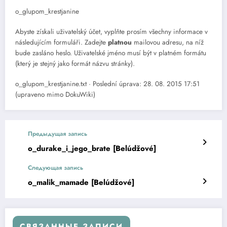
o_glupom_krestjanine
Abyste získali uživatelský účet, vyplňte prosím všechny informace v
následujícím formuláři. Zadejte
platnou
mailovou adresu, na níž
bude zasláno heslo. Uživatelské jméno musí být v platném formátu
(který je stejný jako formát názvu stránky).
o_glupom_krestjanine.txt · Poslední úprava: 28. 08. 2015 17:51
(upraveno mimo DokuWiki)
Предыдущая запись
o_durake_i_jego_brate [Belúdžové]
Следующая запись
o_malik_mamade [Belúdžové]
СВЯЗАННЫЕ ЗАПИСИ