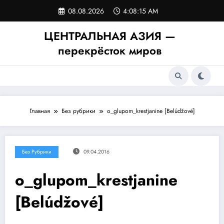
Перейти
08.08.2026
4:08:15 AM
к
содержимому
ЦЕНТРАЛЬНАЯ АЗИЯ —
перекрёсток миров
Главная
Без рубрики
o_glupom_krestjanine [Belúdžové]
Без Рубрики
09.04.2016
o_glupom_krestjanine
[Belúdžové]