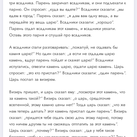
три всадника. Парень закричал всадникам, и они подъехали к
парню. Он спросил: „куда вы едете?“ Всадники сказали: „мы
едем в город“. Парень сказал: „я дам вам одну вещь, а вы
передайте эту вещь царю“. Всадники сказали: „хорошо“.
Парень отдал всадникам этот камень, и всадники уехали.
Оставь этого парня и слушай про всадников.
А всадники стали разговаривать: „пожалуй, не отдавать бы
камня царю!“ Но один сказал: „а если не отдадим царю
камень, вдруг парень пойдет и скажет царю!“ Всадники
испугались, отвезли камень царю, отдали царю камень. Царь
спросил: „это кто прислал?“ Всадники сказали: „один парень“.
Царь послал за визирем.
Визирь пришел, и царь сказал ему: „посмотри этот камень, что
за камень такой?“ Визирь сказал: „о царь, средоточие
вселенной, этому камню цены нет!“ Тогда царь сказал: „что же
нам теперь делать? этот камень прислал один парень“. Визирь
сказал: „придется тебе отдать свою дочь этому парню, потому
что ничем другим ты не сможешь отплатить за этот камень“.
Царь сказал: „почему?“ Визирь сказал: „где у тебя такое
богатство, чтобы ты мог возместить стоимость этого камня?“ Тогда