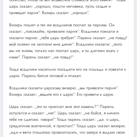
царь сказал: „хорошо, пошли человека, пусть сходит и
приведет парня“. Визирь сказал: „хорошо“.
Визирь пошел и тех же всадников послал за парнем. Он
сказал: „поезжайте, привезите парня“. Всадники поехали и
сказали парню: „тебя царь требует“. Парень сказал: „не поеду!
мой хозяин не заплатит мне денег“. Всадники сказали: „этого
мы не знаем, только нас послал царь, и ты должен ехать с
нами“. Парень сказал: „не поеду!“
Тогда всадники насильно посадили его на лошадь и повезли к
царю. Парень бился головой и плакал.
Всадники сказали царскому визирю: „мы привезли парня“.
Визирь сказал: „ведите его к царю“. Его привели к царю.
Царь сказал: „это ты прислал мне этот камень?“ Парень
испугался и сказал: „нет“. Царь сказал: „не бойся, я ничего
тебе не сделаю. говори!“ Тогда парень сказал: „да. о царь,
средоточие вселенной, я прислал!“ Тогда царь сказал визирю:
„иди и вели глашатаю провозгласить, что завтра я выдаю свою