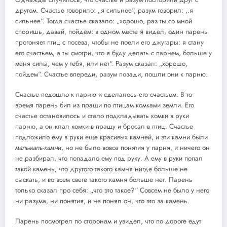
другом. Счастье говорило: „я сильнее“, разум говорил: ,.я
сильнее“. Тогда счастье сказало: „хорошо, раз ты со мной
споришь, давай, пойдем: в одном месте я видел, один парень
прогоняет птиц с посева, чтобы не поели его джугары: я стану
его счастьем, а ты смотри, что я буду делать с парнем, больше у
меня силы, чем у тебя, или нет“. Разум сказал: „хорошо,
пойдем“. Счастье впереди, разум позади, пошли они к парню.
Счастье подошло к парню и сделалось его счастьем. В то
время парень бил из пращи по птицам комками земли. Его
счастье остановилось и стало подкладывать комки в руки
парню, а он клал комки в пращу и бросал в птиц. Счастье
подложило ему в руки еще красивых камней, и эти камни были
мальмаль-камни
, но не было вовсе понятия у парня, и ничего он
не разбирал, что попадало ему под руку. А ему в руки попал
такой камень, что другого такого камня нигде больше не
сыскать, и во всем свете такого камня больше нет. Парень
только сказал про себя: „что это такое?“ Совсем не было у него
ни разума, ни понятия, и не понял он, что это за камень.
Парень посмотрел по сторонам и увидел, что по дороге едут