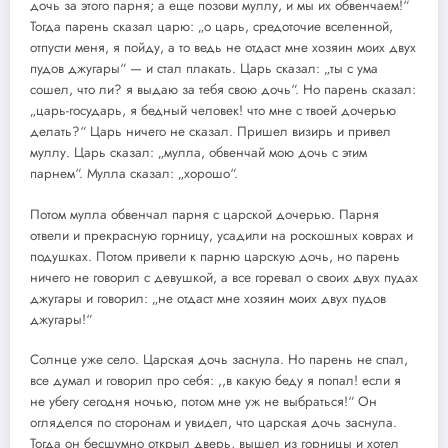
дочь за этого парня; а еще позови муллу, и мы их обвенчаем!“
Тогда парень сказал царю: „о царь, средоточие вселенной,
отпусти меня, я пойду, а то ведь не отдаст мне хозяин моих двух
пудов джугары“ — и стал плакать. Царь сказал: „ты с ума
сошел, что ли? я выдаю за тебя свою дочь“. Но парень сказал:
„царь-государь, я бедный человек! что мне с твоей дочерью
делать?“ Царь ничего не сказал. Пришел визирь и привел
муллу. Царь сказал: „мулла, обвенчай мою дочь с этим
парнем“. Мулла сказал: „хорошо“.
Потом мулла обвенчал парня с царской дочерью. Парня
отвели и прекрасную горницу, усадили на роскошных коврах и
подушках. Потом привели к парню царскую дочь, но парень
ничего не говорил с девушкой, а все горевал о своих двух пудах
джугары и говорил: „не отдаст мне хозяин моих двух пудов
джугары!“
Солнце уже село. Царская дочь заснула. Но парень не спал,
все думал и говорил про себя: ,,в какую беду я попал! если я
не убегу сегодня ночью, потом мне уж не выбраться!“ Он
огляделся по сторонам и увидел, что царская дочь заснула.
Тогда он бесшумно открыл дверь, вышел из горницы и хотел