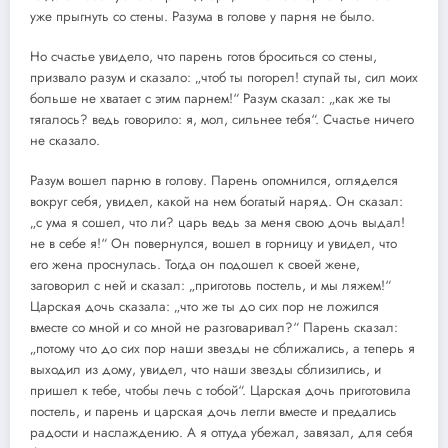
уже прыгнуть со стены. Разума в голове у парня не было.
Но счастье увидело, что парень готов броситься со стены,
призвало разум и сказало: „чтоб ты погорел! ступай ты, сил моих
больше не хватает с этим парнем!“ Разум сказал: „как же ты
тягалось? ведь говорило: я, мол, сильнее тебя“. Счастье ничего
не сказало.
Разум вошел парню в голову. Парень опомнился, огляделся
вокруг себя, увидел, какой на нем богатый наряд. Он сказал:
„с ума я сошел, что ли? царь ведь за меня свою дочь выдал!
не в себе я!“ Он повернулся, вошел в горницу и увидел, что
его жена проснулась. Тогда он подошел к своей жене,
заговорил с ней и сказал: „приготовь постель, и мы ляжем!“
Царская дочь сказала: „что же ты до сих пор не ложился
вместе со мной и со мной не разговаривал?“ Парень сказал:
„потому что до сих пор наши звезды не сближались, а теперь я
выходил из дому, увидел, что наши звезды сблизились, и
пришел к тебе, чтобы лечь с тобой“. Царская дочь приготовила
постель, и парень и царская дочь легли вместе и предались
радости и наслаждению. А я оттуда убежал, завязал, для себя