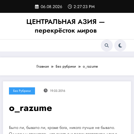
Перейти
06.08.2026
2:27:24 PM
к
содержимому
ЦЕНТРАЛЬНАЯ АЗИЯ —
перекрёсток миров
Главная
Без рубрики
o_razume
Без Рубрики
19.03.2016
o_razume
Было ли, бывало ли, кроме бога, никого лучше не бывало.
Однажды случилось, что счастье и разум поспорили друг с