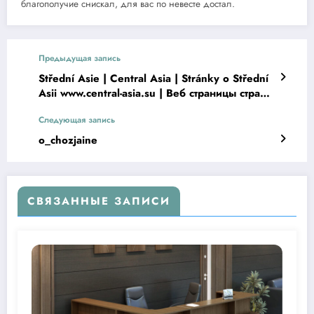
благополучие снискал, для вас по невесте достал.
Предыдущая запись
Střední Asie | Central Asia | Stránky o Střední
Asii www.central-asia.su | Веб страницы стран
Центральной Азии www.central-asia.su | Pages
Следующая запись
of Central Asia www.central-asia.su
o_chozjaine
СВЯЗАННЫЕ ЗАПИСИ