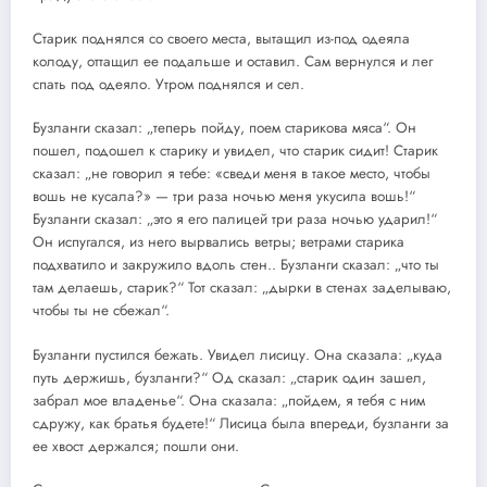
Старик поднялся со своего места, вытащил из-под одеяла
колоду, оттащил ее подальше и оставил. Сам вернулся и лег
спать под одеяло. Утром поднялся и сел.
Бузланги сказал: „теперь пойду, поем старикова мяса“. Он
пошел, подошел к старику и увидел, что старик сидит! Старик
сказал: „не говорил я тебе: «сведи меня в такое место, чтобы
вошь не кусала?» — три раза ночью меня укусила вошь!“
Бузланги сказал: „это я его палицей три раза ночью ударил!“
Он испугался, из него вырвались ветры; ветрами старика
подхватило и закружило вдоль стен.. Бузланги сказал: „что ты
там делаешь, старик?“ Тот сказал: „дырки в стенах заделываю,
чтобы ты не сбежал“.
Бузланги пустился бежать. Увидел лисицу. Она сказала: „куда
путь держишь, бузланги?“ Од сказал: „старик один зашел,
забрал мое владенье“. Она сказала: „пойдем, я тебя с ним
сдружу, как братья будете!“ Лисица была впереди, бузланги за
ее хвост держался; пошли они.