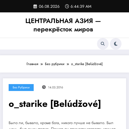
Перейти
06.08.2026
6:44:39 AM
к
содержимому
ЦЕНТРАЛЬНАЯ АЗИЯ —
перекрёсток миров
Главная
Без рубрики
o_starike [Belúdžové]
Без Рубрики
14.03.2016
o_starike [Belúdžové]
Было ли, бывало, кроме бога, никого лучше не бывало. Был
день, был один старик. Пошел он принести хворосту, увидел