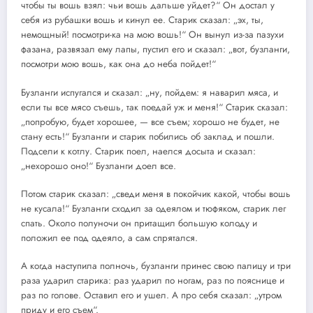
чтобы ты вошь взял: чьи вошь дальше уйдет?“ Он достал у
себя из рубашки вошь и кинул ее. Старик сказал: „эх, ты,
немощный! посмотри-ка на мою вошь!“ Он вынул из-за пазухи
фазана, развязал ему лапы, пустил его и сказал: „вот, бузланги,
посмотри мою вошь, как она до неба пойдет!“
Бузланги испугался и сказал: „ну, пойдем: я наварил мяса, и
если ты все мясо съешь, так поедай уж и меня!“ Старик сказал:
„попробую, будет хорошее, — все съем; хорошо не будет, не
стану есть!“ Бузланги и старик побились об заклад и пошли.
Подсели к котлу. Старик поел, наелся досыта и сказал:
„нехорошо оно!“ Бузланги доел все.
Потом старик сказал: „сведи меня в покойчик какой, чтобы вошь
не кусала!“ Бузланги сходил за одеялом и тюфяком, старик лег
спать. Около полуночи он притащил большую колоду и
положил ее под одеяло, а сам спрятался.
А когда наступила полночь, бузланги принес свою палицу и три
раза ударил старика: раз ударил по ногам, раз по пояснице и
раз по голове. Оставил его и ушел. А про себя сказал: „утром
приду и его съем“.