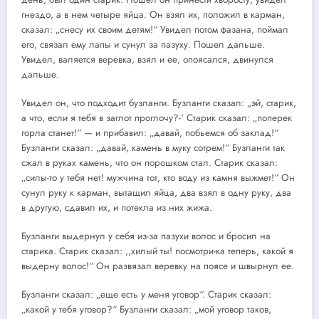
гнездо, а в нем четыре яйца. Он взял их, положил в карман,
сказал: „снесу их своим детям!“ Увидел потом фазана, поймал
его, связал ему лапы и сунул за пазуху. Пошел дальше.
Увидел, валяется веревка, взял и ее, опоясался, двинулся
дальше.
Увидел он, что подходит бузланги. Бузланги сказал: „эй, старик,
а что, если я тебя в заглот проглочу?-‘ Старик сказал: „поперек
горла станет!“ — и прибавил: „давай, побьемся об заклад!“
Бузланги сказал: „давай, камень в муку сотрем!“ Бузланги так
сжал в руках камень, что он порошком стал. Старик сказал:
„силы-то у тебя нет! мужчина тот, кто воду из камня выжмет!“ Он
сунул руку к карман, вытащил яйца, два взял в одну руку, два
в другую, сдавил их, и потекла из них жижа.
Бузланги выдернул у себя из-за пазухи волос и бросил на
старика. Старик сказал: ,,хилый ты! посмотри-ка теперь, какой я
выдерну волос!“ Он развязал веревку на поясе и швырнул ее.
Бузланги сказал: „еще есть у меня уговор“. Старик сказал:
„какой у тебя уговор?“ Бузланги сказал: „мой уговор таков,