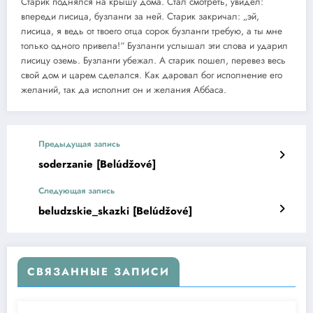
Старик поднялся на крышу дома. Стал смотреть, увидел:
впереди лисица, бузланги за ней. Старик закричал: „эй,
лисица, я ведь от твоего отца сорок бузланги требую, а ты мне
только одного привела!“ Бузланги услышал эти слова и ударил
лисицу оземь. Бузланги убежал. А старик пошел, перевез весь
свой дом и царем сделался. Как даровал бог исполнение его
желаний, так да исполнит он и желания Аббаса.
Предыдущая запись
soderzanie [Belúdžové]
Следующая запись
beludzskie_skazki [Belúdžové]
СВЯЗАННЫЕ ЗАПИСИ