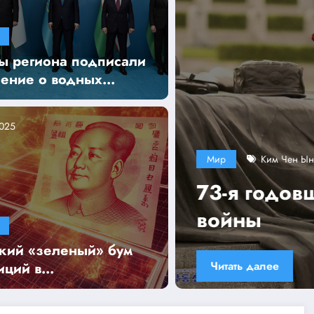
ы региона подписали
ение о водных
ах на саммите в
ке
2025
рея
Мир
кончания Корейской
Сбои
банк
кий «зеленый» бум
Читать 
иций в
новляемую энергию