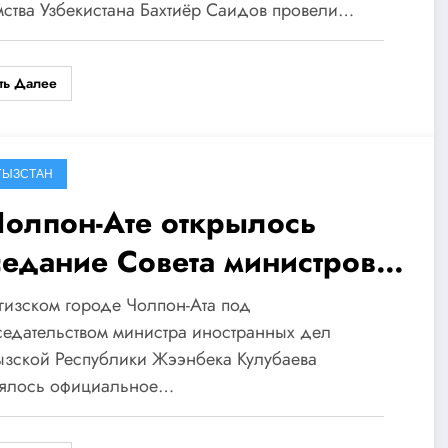
ства Узбекистана Бахтиёр Саидов провели…
ОС
ть Далее
ГЫЗСТАН
Чолпон-Ате открылось
седание Совета министров
остранных дел стран ШОС
гизском городе Чолпон-Ата под
едательством министра иностранных дел
зской Республики Жээнбека Кулубаева
оялось официальное…