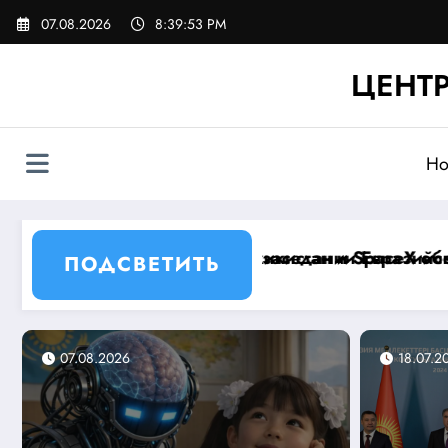
Перейти
07.08.2026
8:39:55 PM
к
содержимому
ЦЕНТР
Но
о межправсовета
ли запуск Starlink и цифровизацию регионов
В Казахстане на волю выпустил
ПОДСВЕТИТЬ
07.08.2026
27.07.2026
18.07.2