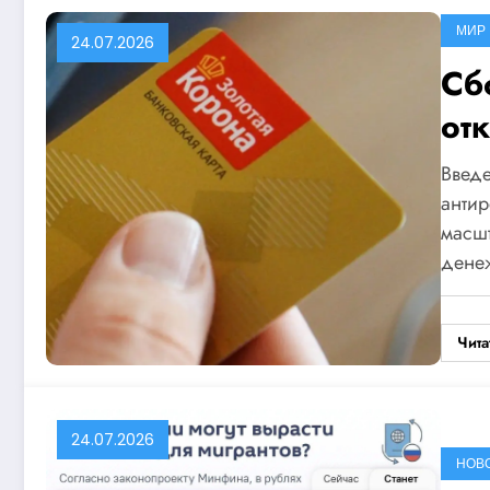
МИР
24.07.2026
Сб
от
Введе
анти
масшт
дене
Чита
24.07.2026
НОВ