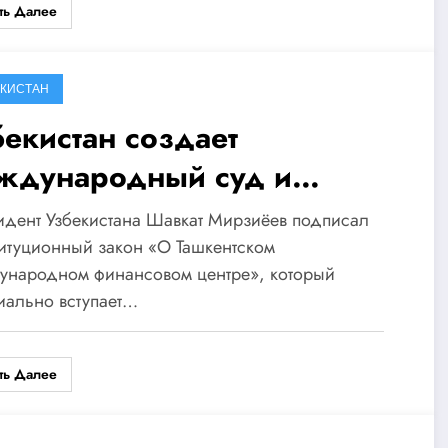
ть Далее
ЕКИСТАН
бекистан создает
ждународный суд и
нансовый центр в Ташкенте
дент Узбекистана Шавкат Мирзиёев подписал
итуционный закон «О Ташкентском
ународном финансовом центре», который
иально вступает…
ть Далее