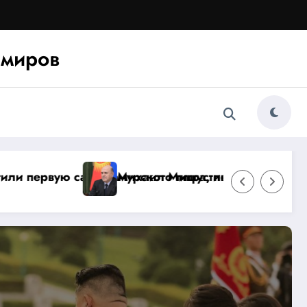
миров
ссии
ие Евразийского межправительственного совета в
Центральная Азия запускает углеро
26