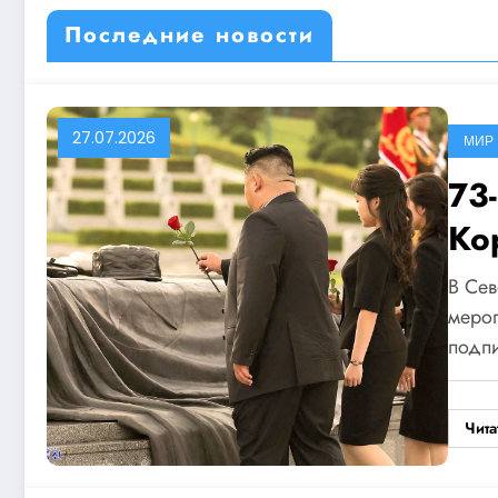
Последние новости
27.07.2026
МИР
73
Ко
В Се
мероп
подп
Чита