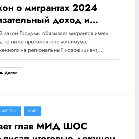
кон о мигрантах 2024
язательный доход и
ансовый НДФЛ
 закон Госдумы обязывает мигрантов иметь
д не ниже прожиточного минимума,
женного на региональный коэффициент,…
ть Далее
ГЫЗСТАН
МИР
вет глав МИД ШОС
дписал итоговые документы