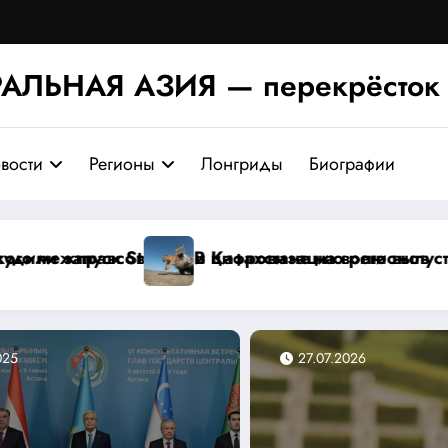
АЛЬНАЯ АЗИЯ — перекрёсток 
вости
Регионы
Лонгриды
Биографии
и первую самку амурского тигра, переданную из Ро
Михаил Мишустин посетит заседан
025
24.07.20