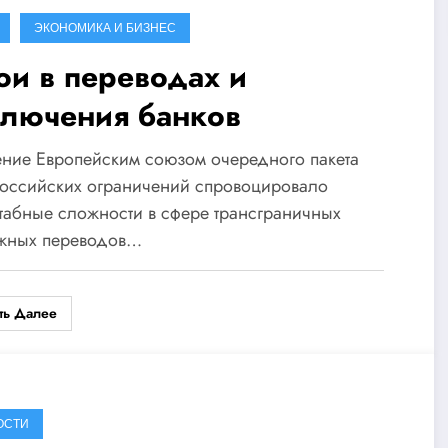
ЭКОНОМИКА И БИЗНЕС
ои в переводах и
ключения банков
ние Европейским союзом очередного пакета
российских ограничений спровоцировало
абные сложности в сфере трансграничных
жных переводов…
ть Далее
ОСТИ