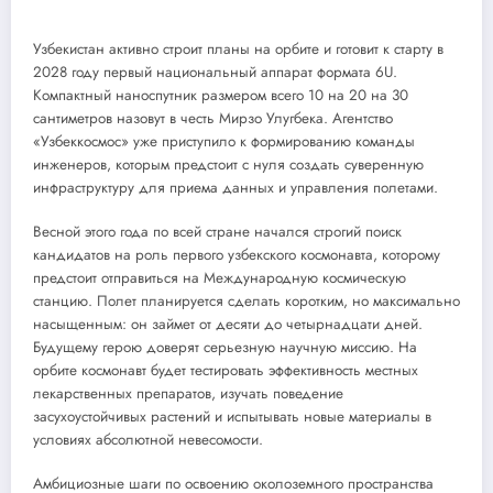
Узбекистан активно строит планы на орбите и готовит к старту в
2028 году первый национальный аппарат формата 6U.
Компактный наноспутник размером всего 10 на 20 на 30
сантиметров назовут в честь Мирзо Улугбека. Агентство
«Узбеккосмос» уже приступило к формированию команды
инженеров, которым предстоит с нуля создать суверенную
инфраструктуру для приема данных и управления полетами.
Весной этого года по всей стране начался строгий поиск
кандидатов на роль первого узбекского космонавта, которому
предстоит отправиться на Международную космическую
станцию. Полет планируется сделать коротким, но максимально
насыщенным: он займет от десяти до четырнадцати дней.
Будущему герою доверят серьезную научную миссию. На
орбите космонавт будет тестировать эффективность местных
лекарственных препаратов, изучать поведение
засухоустойчивых растений и испытывать новые материалы в
условиях абсолютной невесомости.
Амбициозные шаги по освоению околоземного пространства