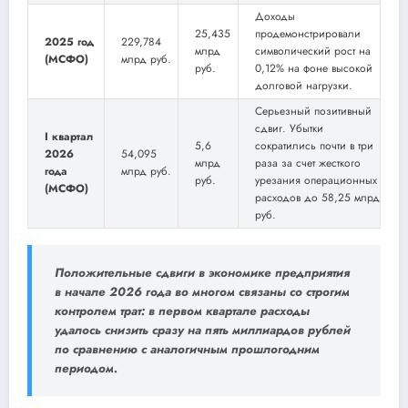
Доходы
25,435
продемонстрировали
2025 год
229,784
млрд
символический рост на
(МСФО)
млрд руб.
руб.
0,12% на фоне высокой
долговой нагрузки.
Серьезный позитивный
сдвиг. Убытки
I квартал
5,6
сократились почти в три
2026
54,095
млрд
раза за счет жесткого
года
млрд руб.
руб.
урезания операционных
(МСФО)
расходов до 58,25 млрд
руб.
Положительные сдвиги в экономике предприятия
в начале 2026 года во многом связаны со строгим
контролем трат: в первом квартале расходы
удалось снизить сразу на пять миллиардов рублей
по сравнению с аналогичным прошлогодним
периодом.