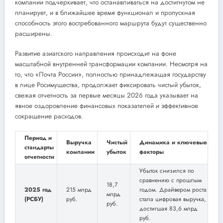
компании подчеркивает, что останавливаться на достигнутом не
планирует, и в ближайшее время функционал и пропускная
способность этого востребованного маршрута будут существенно
расширены.
Развитие азиатского направления происходит на фоне
масштабной внутренней трансформации компании. Несмотря на
то, что «Почта России», полностью принадлежащая государству
в лице Росимущества, продолжает фиксировать чистый убыток,
свежая отчетность за первые месяцы 2026 года указывает на
явное оздоровление финансовых показателей и эффективное
сокращение расходов.
Период и
Выручка
Чистый
Динамика и ключевые
стандарты
компании
убыток
факторы
отчетности
Убыток снизился по
сравнению с прошлым
18,7
2025 год
215 млрд
годом. Драйвером роста
млрд
(РСБУ)
руб.
стала цифровая выручка,
руб.
достигшая 83,6 млрд
руб.