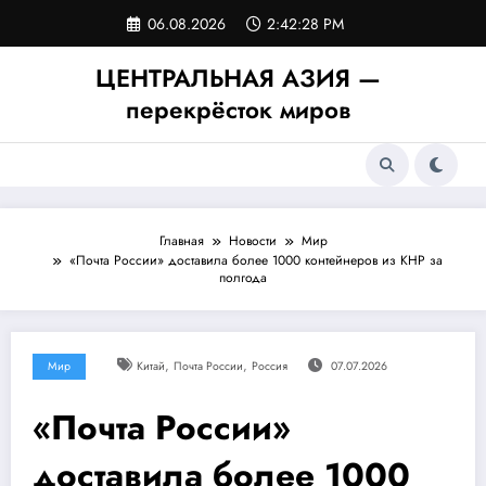
Перейти
06.08.2026
2:42:28 PM
к
содержимому
ЦЕНТРАЛЬНАЯ АЗИЯ —
перекрёсток миров
Главная
Новости
Мир
«Почта России» доставила более 1000 контейнеров из КНР за
полгода
,
,
Мир
Китай
Почта России
Россия
07.07.2026
«Почта России»
доставила более 1000