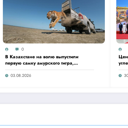
0
В Казахстане на волю выпустили
Цен
первую самку амурского тигра,
угл
переданную из России
03.08.2026
30