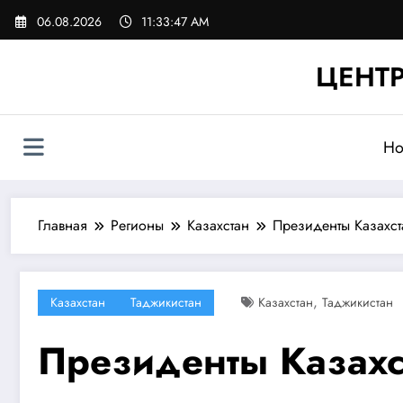
Перейти
06.08.2026
11:33:48 AM
к
содержимому
ЦЕНТР
Но
Главная
Регионы
Казахстан
Президенты Казахста
,
Казахстан
Таджикистан
Казахстан
Таджикистан
Президенты Казахс