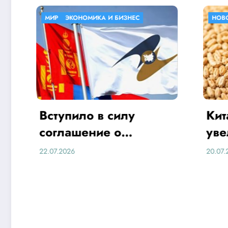
МИР
ЭКОНОМИКА И БИЗНЕС
НОВОСТИ
Вступило в силу
Китай
соглашение о
увели
свободной торговле
росси
22.07.2026
20.07.2026
между ЕАЭС и
и ячм
Монголией