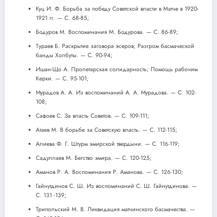
Куц И. Ф. Борьба за победу Советской власти в Матче в 1920-
1921 гг. — С. 68-85;
Бодуров М. Воспоминания М. Бодурова. — С. 86-89;
Тураев Б. Раскрытие заговора эсеров; Разгром басмаческой
банды Холбуты. — С. 90-94;
Ишан-Що А. Пролетарская солидарность; Помощь рабочим
Керки. — С. 95-101;
Мурадов А. А. Из воспоминаний А. А. Мурадова. — С. 102-
108;
Сафоев С. За власть Советов. — С. 109-111;
Атаев М. В борьбе за Советскую власть. — С. 112-115;
Алиева Ф. Г. Штурм эмирской твердыни. — С. 116-119;
Садуллаев М. Бегство эмира. — С. 120-125;
Аманов Р. А. Воспоминания Р. Аманова. — С. 126-130;
Гайнутдинов С. Ш. Из воспоминаний С. Ш. Гайнутдинова. —
С. 131 -139;
Трипольский М. В. Ликвидация матчинского басмачества. —