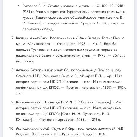
Гоксадзе Г. И. Схватка у колодца Дахлы. — С. 109-112. 1918-
1931 гг. Участие курсантов Туркестанских советских командных
курсов (Ташкентское высшее общевойсковое училище им. В.
И. Ленина) в гражданской войне (Средняя Азия), разгроме
басмаческих банд.
Валиди Ахмет-Заки. Воспоминания / Заки Валиди Тоган; Пер. с
тур. А. Юлдашбаева. — Уфа : Китап, 1998. — Кн. 2: Борьба
народов Туркестана и других восточных мусульман-тюрков за
национальное бытие и сохранение культуры. — 1998. — 367 с. :
ил., портр.
Великий Октябрь в Киргизии: Сб. воспоминаний
/ Под общ. ред.
Семенова И.Е.; Ред.-сост.: Зима А.Г., Макаров Е.Л. и др.; Ин-т
истории партии при ЦК КП Киргизии — фил. Ин-та марксизма-
ленинизма при ЦК КПСС. — Фрунзе : Кыргызстан, 1987. — 190 с.
: ил.
Воспоминания о II съезде РСДРП : [Сборник. Перевод] / Ин-т
истории партии при ЦК КП Киргизии — фил. Ин-та марксизма-
ленинизма при ЦК КПСС; [Сост. Н. Н. Суровцева, Р. З.
Юницкая]. — Фрунзе : Кыргызстан, 1983. — 211 с.
Воспоминания о М.В. Фрунзе
/ Кирг. гос. мемор. дом-музей М.В.
Фрунзе ; [Составитель Л.В. Кулишова ; Предисл. В.А.