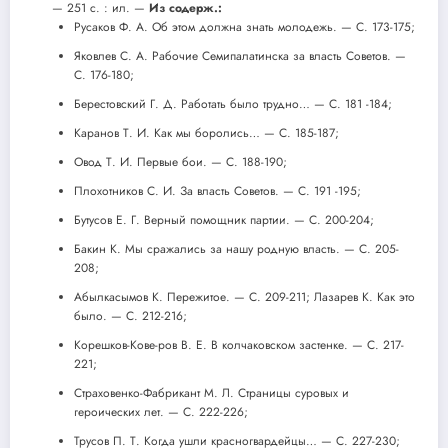
— 251 с. : ил. —
Из содерж.:
Русаков Ф. А. Об этом должна знать молодежь. — С. 173-175;
Яковлев С. А. Рабочие Семипалатинска за власть Советов. —
С. 176-180;
Берестовский Г. Д. Работать было трудно… — С. 181 -184;
Каранов Т. И. Как мы боролись… — С. 185-187;
Овод Т. И. Первые бои. — С. 188-190;
Плохотников С. И. За власть Советов. — С. 191 -195;
Бутусов Е. Г. Верный помощник партии. — С. 200-204;
Бакин К. Мы сражались за нашу родную власть. — С. 205-
208;
Абылкасымов К. Пережитое. — С. 209-211; Лазарев К. Как это
было. — С. 212-216;
Корешков-Кове-ров В. Е. В колчаковском застенке. — С. 217-
221;
Страховенко-Фабрикант М. Л. Страницы суровых и
героических лет. — С. 222-226;
Трусов П. Т. Когда ушли красногвардейцы… — С. 227-230;