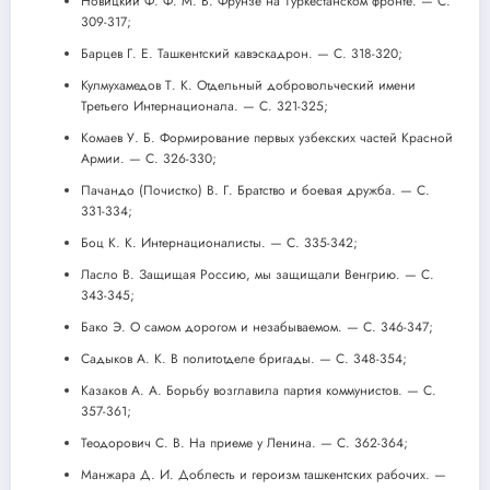
Новицкий Ф. Ф. М. В. Фрунзе на Туркестанском фронте. — С.
309-317;
Барцев Г. Е. Ташкентский кавэскадрон. — С. 318-320;
Кулмухамедов Т. К. Отдельный добровольческий имени
Третьего Интернационала. — С. 321-325;
Комаев У. Б. Формирование первых узбекских частей Красной
Армии. — С. 326-330;
Пачандо (Почистко) В. Г. Братство и боевая дружба. — С.
331-334;
Боц К. К. Интернационалисты. — С. 335-342;
Ласло В. Защищая Россию, мы защищали Венгрию. — С.
343-345;
Бако Э. О самом дорогом и незабываемом. — С. 346-347;
Садыков А. К. В политотделе бригады. — С. 348-354;
Казаков А. А. Борьбу возглавила партия коммунистов. — С.
357-361;
Теодорович С. В. На приеме у Ленина. — С. 362-364;
Манжара Д. И. Доблесть и героизм ташкентских рабочих. —