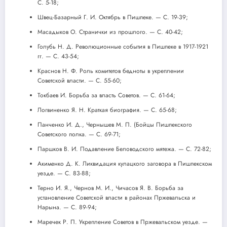
С. 5-18;
Швец-Базарный Г. И. Октябрь в Пишпеке. — С. 19-39;
Масадыков О. Странички из прошлого. — С. 40-42;
Голубь Н. Д. Революционные события в Пишпеке в 1917-1921
гг. — С. 43-54;
Краснов Н. Ф. Роль комитетов бедноты в укреплении
Советской власти. — С. 55-60;
Токбаев И. Борьба за власть Советов. — С. 61-64;
Логвиненко Я. Н. Краткая биография. — С. 65-68;
Панченко И. Д., Чернышев М. П. (Бойцы Пишпекского
Советского полка. — С. 69-71;
Паршков В. И. Подавление Беловодского мятежа. — С. 72-82;
Акименко Д. К. Ликвидация кулацкого заговора в Пишпекском
уезде. — С. 83-88;
Терно И. Я., Чернов М. И., Чичасов Я. В. Борьба за
установление Советской власти в районах Пржевальска и
Нарына. — С. 89-94;
Маречек Р. П. Укрепление Советов в Пржевальском уезде. —