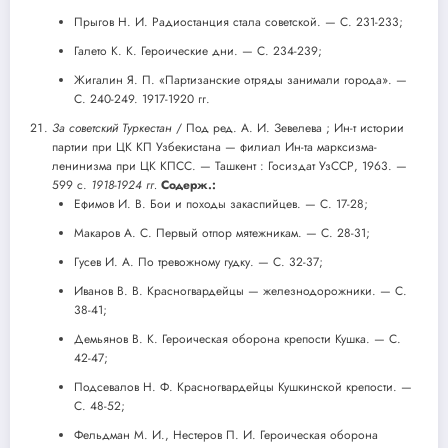
Прыгов Н. И. Радиостанция стала советской. — С. 231-233;
Галето К. К. Героические дни. — С. 234-239;
Жигалин Я. П. «Партизанские отряды занимали города». —
С. 240-249. 1917-1920 гг.
За советский Туркестан
/ Под ред. А. И. Зевелева ; Ин-т истории
партии при ЦК КП Узбекистана — филиал Ин-та марксизма-
ленинизма при ЦК КПСС. — Ташкент : Госиздат УзССР, 1963. —
599 с.
1918-1924 гг.
Содерж.:
Ефимов И. В. Бои и походы закаспийцев. — С. 17-28;
Макаров А. С. Первый отпор мятежникам. — С. 28-31;
Гусев И. А. По тревожному гудку. — С. 32-37;
Иванов В. В. Красногвардейцы — железнодорожники. — С.
38-41;
Демьянов В. К. Героическая оборона крепости Кушка. — С.
42-47;
Подсевалов Н. Ф. Красногвардейцы Кушкинской крепости. —
С. 48-52;
Фельдман М. И., Нестеров П. И. Героическая оборона