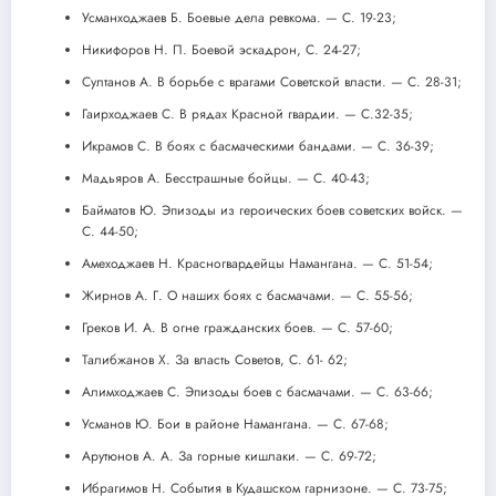
Усманходжаев Б. Боевые дела ревкома. — С. 19-23;
Никифоров Н. П. Боевой эскадрон, С. 24-27;
Султанов А. В борьбе с врагами Советской власти. — С. 28-31;
Гаирходжаев С. В рядах Красной гвардии. — C.32-35;
Икрамов С. В боях с басмаческими бандами. — С. 36-39;
Мадьяров А. Бесстрашные бойцы. — С. 40-43;
Байматов Ю. Эпизоды из героических боев советских войск. —
С. 44-50;
Амеходжаев Н. Красногвардейцы Намангана. — С. 51-54;
Жирнов А. Г. О наших боях с басмачами. — С. 55-56;
Греков И. А. В огне гражданских боев. — С. 57-60;
Талибжанов X. За власть Советов, С. 61- 62;
Алимходжаев С. Эпизоды боев с басмачами. — С. 63-66;
Усманов Ю. Бои в районе Намангана. — С. 67-68;
Арутюнов А. А. За горные кишлаки. — С. 69-72;
Ибрагимов Н. События в Кудашском гарнизоне. — С. 73-75;