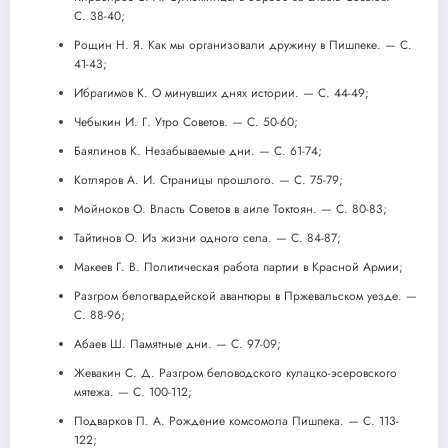
С. 38-40;
Рощин Н. Я. Как мы организовали дружину в Пишпеке. — С.
41-43;
Ибрагимов К. О минувших днях истории. — С. 44-49;
Чебыкин И. Г. Утро Советов. — С. 50-60;
Баялинов К. Незабываемые дни. — С. 61-74;
Котляров А. И. Страницы прошлого. — С. 75-79;
Мойноков О. Власть Советов в аиле Токтоян. — С. 80-83;
Тайтинов О. Из жизни одного села. — С. 84-87;
Макеев Г. В. Политическая работа партии в Красной Армии;
Разгром белогвардейской авантюры в Пржевальском уезде. —
С. 88-96;
Абаев Ш. Памятные дни. — С. 97-09;
Жевакин С. Д. Разгром беловодского кулацко-эсеровского
мятежа. — С. 100-112;
Подварков П. А. Рождение комсомола Пишпека. — С. 113-
122;