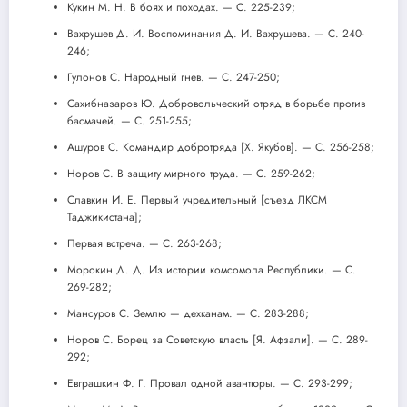
Кукин М. Н. В боях и походах. — С. 225-239;
Вахрушев Д. И. Воспоминания Д. И. Вахрушева. — С. 240-
246;
Гулонов С. Народный гнев. — С. 247-250;
Сахибназаров Ю. Добровольческий отряд в борьбе против
басмачей. — С. 251-255;
Ашуров С. Командир добротряда [X. Якубов]. — С. 256-258;
Норов С. В защиту мирного труда. — С. 259-262;
Славкин И. Е. Первый учредительный [съезд ЛКСМ
Таджикистана];
Первая встреча. — С. 263-268;
Морокин Д. Д. Из истории комсомола Республики. — С.
269-282;
Мансуров С. Землю — дехканам. — С. 283-288;
Норов С. Борец за Советскую власть [Я. Афзали]. — С. 289-
292;
Евграшкин Ф. Г. Провал одной авантюры. — С. 293-299;