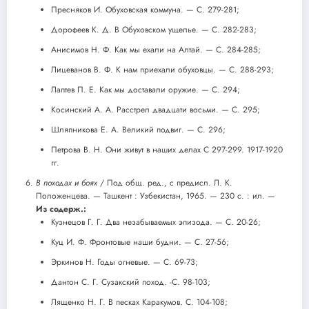
Пресняков И. Обуховская коммуна. — С. 279-281;
Дорофеев К. Д. В Обуховском ущелье. — С. 282-283;
Анисимов Н. Ф. Как мы ехали на Алтай. — С. 284-285;
Лицеванов В. Ф. К нам приехали обуховцы. — С. 288-293;
Лаптев П. Е. Как мы доставали оружие. — С. 294;
Косинский А. А. Расстрел двадцати восьми. — С. 295;
Шляпникова Е. А. Великий подвиг. — С. 296;
Петрова В. Н. Они живут в наших делах С 297-299. 1917-1920
гг.
В походах и боях
/ Под общ. ред., с предисл. Л. К.
Положенцева. — Ташкент : Узбекистан, 1965. — 230 с. : ил. —
Из содерж.:
Кузнецов Г. Г. Два незабываемых эпизода. — С. 20-26;
Куц И. Ф. Фронтовые наши будни. — С. 27-56;
Эркинов Н. Годы огневые. — С. 69-73;
Дантон С. Г. Сузакский поход. -С. 98-103;
Лященко Н. Г. В песках Каракумов. С. 104-108;