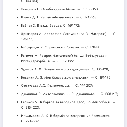
С. 140-154;
Хамдамов Б. Освобождение Матчи. — С. 155-158;
Шегер Д. Г. Калайхумбский мятеж. — С. 160-168;
Бабиев 3. В ряды борцов, С. 169-172;
Эрназаров Д. Добротряд Утакомандира [У. Назарова]. — С.
173-177;
Баймурадов Р. От ревкомов к Советам. — С. 178-181;
Рахимов М. Разгром басмаческой банды Бобомурада и
Искандер-курбаши. — С. 182-185;
Чудесов А. Ф. Защита мирного труда дехкан. С. 186-190;
Веденин А. Я. Мои боевые друзья-таджики. — С. 191-198;
Селимзода А.С. Комсомольцы. — С. 199-207;
Джалилов Р. Из воспоминаний Р. Джалилова. — С. 208-217;
Касимов М. В борьбе за народное дело; Во имя победы. —
С. 218- 220;
Негматуллин А. X. В борьбе за искоренение басмачества. —
С. 221-224;