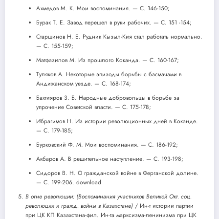
Ахмедов М. К. Мои воспоминания. — С. 146-150;
Бурак Т. Е. Завод перешел в руки рабочих. — С. 151 -154;
Старшинов Н. Е. Рудник Кызыл-Кия стал работать нормально.
— С. 155-159;
Матфазилов М. Из прошлого Коканда. — С. 160-167;
Туляков А. Некоторые эпизоды борьбы с басмачами в
Андижанском уезде. — С. 168-174;
Бахтияров 3. Б. Народные добровольцы в борьбе за
упрочение Советской власти. — С. 175-178;
Ибрагимов Н. Из истории революционных дней в Коканде.
— С. 179-185;
Бурковский Ф. М. Мои воспоминания. — С. 186-192;
Акбаров А. В решительное наступление. — С. 193-198;
Сидоров В. Н. О гражданской войне в Ферганской долине.
— С. 199-206. download
В огне революции: (Воспоминания участников Великой Окт. соц.
революции и гражд. войны в Казахстане)
/ Ин-т истории партии
при ЦК КП Казахстана-фил. Ин-та марксизма-ленинизма при ЦК