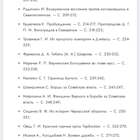
Родичкин И. Вооруженное восстание против колчаковщины в
Семипалатинске. — С. 209-213;
Кушелеков К. Пробуждение. — С. 214-217; Пригородова Д. Г.
П. М. Виноградов в Семиречье. — С. 218-223;
Трофимов Г. И. Из прошлого компартии в Джетысу. — С. 224-
229;
Фурманов Д. А. Гибель [А. А.] Шаврова. — С. 230-232;
Маречек Р. П. Верненские большевики во главе масс. — С.
233-238;
Малетин С. Г. Страница былого. — С. 239-242;
Шакирзянов С. Борцы за Советскую власть. — С. 243-247;
Матрохина А. И. Женщины Верного в борьбе за Советскую
власть. — С. 248-249;
Сиденко В. Ф. Из истории Черкасской обороны. — С. 250-
261;
Овод Т. И. Красные горные орлы Тарбагатая. — С. 262-270;
Исаков А., Колдыбаев Н. Боевая дружба. — С. 271-272;