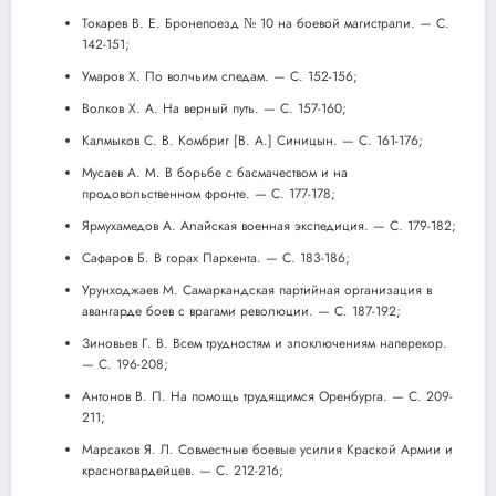
Токарев В. Е. Бронепоезд № 10 на боевой магистрали. — С.
142-151;
Умаров X. По волчьим следам. — С. 152-156;
Волков X. А. На верный путь. — С. 157-160;
Калмыков С. В. Комбриг [В. А.] Синицын. — С. 161-176;
Мусаев А. М. В борьбе с басмачеством и на
продовольственном фронте. — С. 177-178;
Ярмухамедов А. Алайская военная экспедиция. — С. 179-182;
Сафаров Б. В горах Паркента. — С. 183-186;
Урунходжаев М. Самаркандская партийная организация в
авангарде боев с врагами революции. — С. 187-192;
Зиновьев Г. В. Всем трудностям и злоключениям наперекор.
— С. 196-208;
Антонов В. П. На помощь трудящимся Оренбурга. — С. 209-
211;
Марсаков Я. Л. Совместные боевые усилия Краской Армии и
красногвардейцев. — С. 212-216;