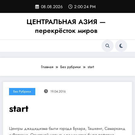
Перейти
08.08.2026
2:00:25 PM
к
содержимому
ЦЕНТРАЛЬНАЯ АЗИЯ —
перекрёсток миров
Главная
Без рубрики
start
Без Рубрики
19.04.2016
start
Центры джадидизма были города Бухара, Ташкент, Самарканд
и Фергана. Основной целью джадидизма было реформа