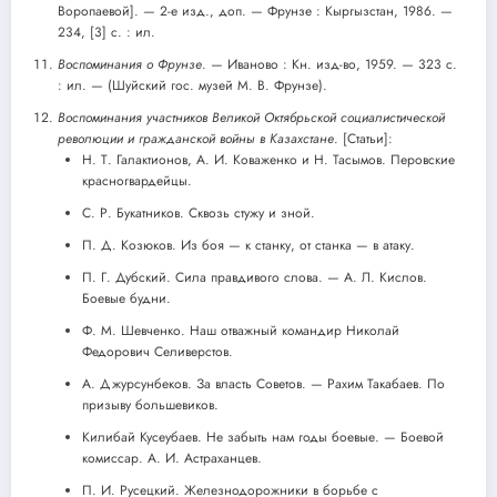
Воропаевой]. — 2-е изд., доп. — Фрунзе : Кыргызстан, 1986. —
234, [3] с. : ил.
Воспоминания о Фрунзе
. — Иваново : Кн. изд-во, 1959. — 323 с.
: ил. — (Шуйский гос. музей М. В. Фрунзе).
Воспоминания участников Великой Октябрьской социалистической
революции и гражданской войны в Казахстане
. [Статьи]:
Н. Т. Галактионов, А. И. Коваженко и Н. Тасымов. Перовские
красногвардейцы.
С. Р. Букатников. Сквозь стужу и зной.
П. Д. Козюков. Из боя — к станку, от станка — в атаку.
П. Г. Дубский. Сила правдивого слова. — А. Л. Кислов.
Боевые будни.
Ф. М. Шевченко. Наш отважный командир Николай
Федорович Селиверстов.
А. Джурсунбеков. За власть Советов. — Рахим Такабаев. По
призыву большевиков.
Килибай Кусеубаев. Не забыть нам годы боевые. — Боевой
комиссар. А. И. Астраханцев.
П. И. Русецкий. Железнодорожники в борьбе с