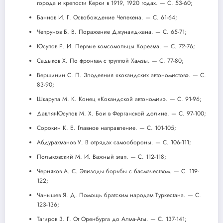
города и крепости Керки в 1919, 1920 годах. — С. 53-60;
Баннов И. Г. Освобождение Челекена. — С. 61-64;
Чепрунов Б. В. Поражение Джунаид-хана. — С. 65-71;
Юсупов Р. И. Первые комсомольцы Хорезма. — С. 72-76;
Садыков X. По фронтам с труппой Хамзы. — С. 77-80;
Вершинин С. П. Злодеяния «кокандских автономистов». — С.
83-90;
Шкарупа М. К. Конец «Кокандской автономии». — С. 91-96;
Давлят-Юсупов М. X. Бои в Ферганской долине. — С. 97-100;
Сорокин К. Е. Главное направление. — С. 101-105;
Абдурахманов У. В отрядах самообороны. — С. 106-111;
Полыковский М. И. Важный этап. — С. 112-118;
Черняков А. С. Эпизоды борьбы с басмачеством. — С. 119-
122;
Чанышев Я. Д. Помощь братским народам Туркестана. — С.
123-136;
Тагиров 3. Г. От Оренбурга до Алма-Аты. — С. 137-141;