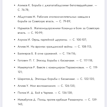
Азимов К. Борьба с джалалабадскими белогвардейцами. —
С. 76-78;
Абдуллаев М. Рабочие хлопкоочистительных заводов в
борьбе за Советскую власть. — С. 79-89;
Нурматов Б. Железнодорожники Коканда в боях за Советскую
власть. — С. 90-99;
Ахунов И. Отряд партийной дружины. — С. 100-107;
Алиев М. На фронтах гражданской войны. — С. 108-113;
Бахтияров Б. В огне сражений. — С. 114-116;
Головин П. Г. Эпизод борьбы с басмачами. — С. 117-118;
Маматкулов Р. Вместе с командиром Парамоновым. — С. 119-
121;
Шарипов Д. Эпизоды борьбы с басмачами. — С. 122-125;
Алиев У. Мои воспоминания. — С. 126-135;
Попов И. Д. Бой в Чартаке. — С. 136-138;
Маткабулов Д. Поход против курбаши Рахманкула. — С. 139-
145;