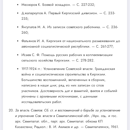
Мюзюров К. Боевой эскадрон. — С. 227-232;
Джапаркулов А. Первый Киргизский дивизион. — С. 233-
235;
Янгулатов М. А. Из записок советского работника. — С. 236-
260;
Фатьянов И. А. Киргизия от национального размежевания до
автономной социалистической республики. — С. 261-277;
Исаев С. Ф. Помощь русских рабочих в коллективизации
сельского хозяйства Киргизии. — С. 278-282.
1917-1924 гг.: Установление Советской власти. Гражданская
война и социалистическое строительство в Киргизии.
Большинство воспоминаний, включенных в сборник,
написано в наши дни; ряд из них записан со слов
участников. Достоверность дат и фамилий, фактов и событий
уточнены с архивными источниками, с данными
исследовательских работ.
За власть Советов: Сб. ст. и воспоминаний о борьбе за установление
и упрочение Сов. власти в Семипалатинской обл.
/Арх. отд. и гос.
арх. Семипалат. обл., парт. арх. Семипалат. обкома КП
Казахстана; Редкол.: В. И. Акимов и др. — Семипалатинск, 1961.