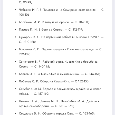
С. 95-99;
Чебыкин И. Г. В Пишпеке и на Семиреченском фронте. — С.
100-106;
Болбачан И. И. В тылу и на фронте. — С. 107-111;
Павлов П. Н. В боях за Советы. — С. 112-119;
Судоргин В. С. На партийной работе в Пишпеке в 1920 г. —
С. 1210-128;
Брусенко И. П. Первая коммуна в Пишпекском уезде. — С.
129-139;
Хрипченко В. Я. Рабочий отряд Кызыл-Кия в борьбе за
Советы. — С. 140-145;
Белков И. Е. О Кызыл-Кие и кызыл-кийцах. — С. 146-151;
Лобунец С. Р. Оборона Кызыл-Кия. — С 152-156;
Сатыбалдиев М. Борьба с басмачеством в районе Джалал-
Абада. — С. 157-160;
Личман П. Д., Донец М. Л., Лихобабин М. А. Действия
отряда самообороны. — С. 161 — 162;
Сердюков Э. И. Оборона города Оша. — С. 163-165;