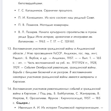
белогвардейцами.
Г. С. Калашников. Странички прошлого.
П. И. Конюшихин. Из кого состоял наш уездный Совет.
П. В. Ломанов. Молодые коммунары.
В. Л. Лазарев. Начало культурного строительства в глухом
уезде
Труды Ин-та истории, археологии и этнографии им.
Валиханова. — 1963. — Т. 17. — С. 133-160.
Воспоминания участников гражданской войны в Андижанской
области.
/ М-во просвещения УзССР. Андижан, гос. пед. ин-т;
Редкол.: Б. Якубов; и др. — Андижан, 1957. — — Вып. 1. — 165
с. : ил. — Часть воспоминаний на узб. яз.
1917-1924 гг., 1928,
1929. — События Октябрьской революции, гражданской войны.
Борьба с бандами басмачей и их разгром. В воспоминаниях
некоторых участников гражданской войны имеются материалы о
Киргизии.
Воспоминания участников революционных событий и гражданской
войны в Киргизии.
/ Под ред. Б. Байбулатова, С. Жантуарова, В.
Миртова, К. Орозалиева. Фрунзе : Киргизгосиздат, 1957. — 185
с.
Содерж.:
Иваницын А. И. Из истории Пишпекской парторганизации. —