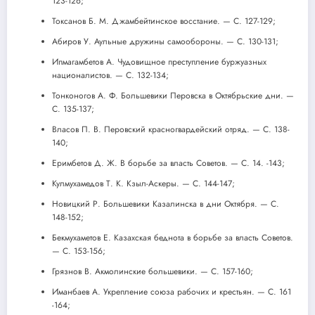
123-126;
Токсанов Б. М. Джамбейтинское восстание. — С. 127-129;
Абиров У. Аульные дружины самообороны. — С. 130-131;
Ипмагамбетов А. Чудовищное преступление буржуазных
националистов. — С. 132-134;
Тонконогов А. Ф. Большевики Перовска в Октябрьские дни. —
С. 135-137;
Власов П. В. Перовский красногвардейский отряд. — С. 138-
140;
Еримбетов Д. Ж. В борьбе за власть Советов. — С. 14. -143;
Кулмухамедов Т. К. Кзыл-Аскеры. — С. 144-147;
Новицкий Р. Большевики Казалинска в дни Октября. — С.
148-152;
Бекмухаметов Е. Казахская беднота в борьбе за власть Советов.
— С. 153-156;
Грязнов В. Акмолинские большевики. — С. 157-160;
Иманбаев А. Укрепление союза рабочих и крестьян. — С. 161
-164;