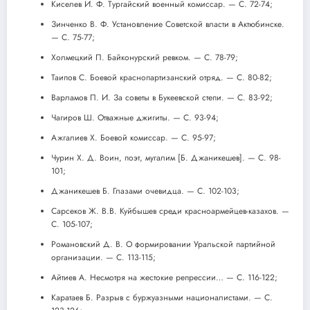
Киселев И. Ф. Тургайский военный комиссар. — С. 72-74;
Зинченко В. Ф. Установление Советской власти в Актюбинске.
— С. 75-77;
Холмецкий П. Байконурский ревком. — С. 78-79;
Таипов С. Боевой краснопартизанский отряд. — С. 80-82;
Варламов П. И. За советы в Букеевской степи. — С. 83-92;
Чагиров Ш. Отважные джигиты. — С. 93-94;
Ажгалиев X. Боевой комиссар. — С. 95-97;
Чурин X. Д. Воин, поэт, мугалим [Б. Джаникешев]. — С. 98-
101;
Джаникешев Б. Глазами очевидца. — С. 102-103;
Сарсеков Ж. B.В. Куйбышев среди красноармейцев-казахов. —
С. 105-107;
Романовский Д. В. О формировании Уральской партийной
организации. — С. 113-115;
Айтиев А. Несмотря на жестокие репрессии… — С. 116-122;
Каратаев Б. Разрыв с буржуазными националистами. — С.