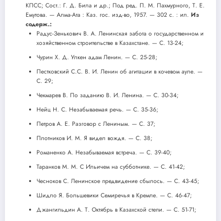
КПСС; Сост.: Г. Д. Била и др.; Под ред. П. М. Пахмурного, Т. Е.
Емутова. — Алма-Ата : Каз. гос. изд-во, 1957. — 302 с. : ил.
Из
содерж.:
Радус-Зенькович В. А. Ленинская забота о государственном и
хозяйственном строительстве в Казахстане. — С. 13-24;
Чурин X. Д. Улкен адам Ленин. — С. 25-28;
Пестковский С.С. В. И. Ленин об агитации в кочевом ауле. —
С. 29;
Чекмарев В. По заданию В. И. Ленина. — С. 30-34;
Нейц Н. С. Незабываемая речь. — С. 35-36;
Петров А. Е. Разговор с Лениным. — С. 37;
Плотников И. М. Я видел вождя. — С. 38;
Романенко А. Незабываемая встреча. — С. 39-40;
Таранков М. М. С Ильичем на субботнике. — С. 41-42;
Чесноков С. Ленинское предвидение сбылось. — С. 43-45;
Шидло Я. Большевики Семиречья в Кремле. — С. 46-47;
Джангильдин А. Т. Октябрь в Казахской степи. — С. 51-71;