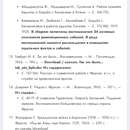
Абдырасулов Ж., Мадымаров М., Султанов А. Работа комитета
бедноты и борьба с басмачами в Узгене. — С. 166-172;
Бектемиров И., Эшбеков Г., Кенжебаев С. Борьба с
басмачеством в районе рудника Сулюкта. — С. 173-180. 1917-
1920.
В сборник включены воспоминания 34 активных
участников революционных событий. В ряде
воспоминаний имеются расхождения в освещении
отдельных фактов и событий.
Гамбург И. К.
Так это было… Воспоминания.
— М. : Политиздат,
1965. — 190 с. —
Download / скачать
Так это было…
tak_eto_bylo.doc
Из содержания:
С. 157-166: Рассказ о совместной работе с Фрунзе, в т.ч. о
службе на туркестанском фронте.
Дьеркен Е. Рядом с Фрунзе. — М. : Воениздат, 1963. — 107 с. —
Из содерж.:
С. 49-71: В советском Туркестане, Хитрость басмачей, Падение
эмирата. Воспоминания бойца-венгра из отряда охраны
Фрунзе.
Жантуаров С. Гражданская война в Киргизии (1918 — 1920 гг.) —
Фрунзе : Изд-во Акад наук Киргиз. ССР, 1963. — 239 с. :
ил.скачать/download