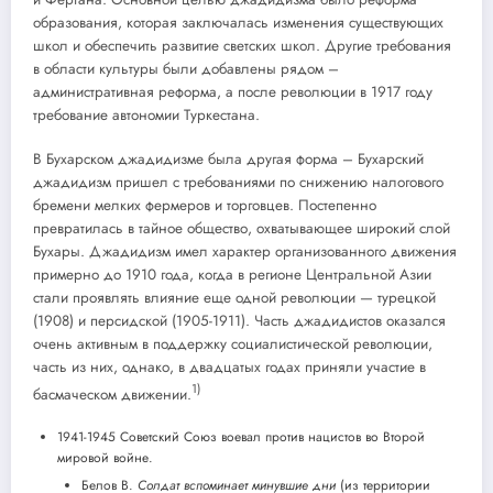
образования, которая заключалась изменения существующих
школ и обеспечить развитие светских школ. Другие требования
в области культуры были добавлены рядом –
административная реформа, а после революции в 1917 году
требование автономии Туркестана.
В Бухарском джадидизме была другая форма – Бухарский
джадидизм пришел с требованиями по снижению налогового
бремени мелких фермеров и торговцев. Постепенно
превратилась в тайное общество, охватывающее широкий слой
Бухары. Джадидизм имел характер организованного движения
примерно до 1910 года, когда в регионе Центральной Азии
стали проявлять влияние еще одной революции — турецкой
(1908) и персидской (1905-1911). Часть джадидистов оказался
очень активным в поддержку социалистической революции,
часть из них, однако, в двадцатых годах приняли участие в
1)
басмаческом движении.
1941-1945 Советский Союз воевал против нацистов во Второй
мировой войне.
Белов В.
Солдат вспоминает минувшие дни
(из территории