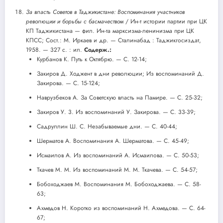
За власть Советов в Таджикистане: Воспоминания участников
революции и борьбы с басмачеством
/ Ин-т истории партии при ЦК
КП Таджикистана — фил. Ин-та марксизма-ленинизма при ЦК
КПСС; Сост.: М. Иркаев и др. — Сталинабад : Таджикгосиздат,
1958. — 327 с. : ил.
Содерж.:
Курбанов К. Путь к Октябрю. — С. 12-14;
Закиров Д. Ходжент в дни революции; Из воспоминаний Д.
Закирова. — С. 15-124;
Наврузбеков А. За Советскую власть на Памире. — С. 25-32;
Закиров У. 3. Из воспоминаний У. Закирова. — С. 33-39;
Садруллин Ш. С. Незабываемые дни. — С. 40-44;
Шерматов А. Воспоминания А. Шерматова. — С. 45-49;
Исмаилов А. Из воспоминаний А. Исмаилова. — С. 50-53;
Ткачев М. М. Из воспоминаний М. М. Ткачева. — С. 54-57;
Бобоходжаев М. Воспоминания М. Бобоходжаева. — С. 58-
63;
Ахмедов Н. Коротко из воспоминаний Н. Ахмедова. — С. 64-
67;