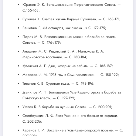
Юрасов Ф. К. Большевизация Петропавловского Совета. —
C.165-168;
Сутюшев X. Светлая жизнь Карима Сутюшева. — С. 168-171;
Решетняк Г. «И останутся, как сказка…» С. 172-175;
Порох М. В. Революционные казаки в борьбе за власть
Советов. — С, 176-:179;
Анашкин М. С, Редовский В. А., Малюкова К. А.
Мариновское восстание. — С. 180-184;
Кутинская А. Г. Дни, которых не забыть. — С. 185-187;
Морозов И. М. 1918 год в Семипалатинске. — С. 188-192;
Типалов К. В. Суровые годы. — С. 193-196;
Данилов И. П. Большевики Усть-Каменогорска в борьбе за
Советскую власть. — С. 197-199;
Утепов Б. В борьбе за аульные Советы. — С. 200-201;
Столбоушкин Л. Ф. Яков Ушанов и его боевые то варищи. —
С. 202-206;
Каранов Т. И. Восстание в Усть-Каменогорской тюрьме. — С.
207-208;