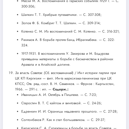
Месхи М. А. Воспоминания о гармских событиях 1929 г. — С.
300-306;
Шапкин Т. Т. Храбрые пулеметчики. — С. 307-308;
Золов Ф. Б. Комбриг Т. Т. Шапкин. — С. 309-314;
Котенко С. М. Из воспоминаний С. М. Котенко. — С. 316-321;
Рахимов А. В борьбе против банд Ибрагимбека. — С. 322-
324.
1917-1931. В воспоминаниях У. Закирова и М. Бодурова
приведены материалы о борьбе с басмачеством в районах
Аравапа и в Алайской долине.
За власть Советов: (Сб. воспоминаний
) / Ин-т истории партии при
ЦК КП Киргизии — фил. Ин-та марксизма-ленинизма при ЦК
КПСС; Отв. ред.-сост. В. Н. Семенков. — Фрунзе : Кыргызстан,
1966. — 291 с. : ил. —
Содерж.:
Иваницын А. И. Октябрь в Пишпеке. — С. 7-23;
Старостин В. Т. С кайлом и винтовкой. — С. 24-26;
Едренкин И. И. Страницы недавнего прошлого. — С. 27-28;
Солтонбеков Р. Как я стал большевиком. — С. 29-37;
Кирасиров С. А. Сулюктинцы в борьбе за власть Советов. —