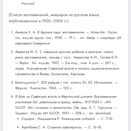
России)
(Список воспоминаний, мемуаров на русском языке,
опубликованных в 1900–2005 гг.)
Амиров Х. А.
В бурные годы: воспоминания.
— Алма-Ата : Казах.
гос. изд-во худож. лит., 1958. — 79 с. : ил.
Автор — секретарь ЦК
комсомола Семиречья.
Аммосов М. К.
С помощью русских рабочих и крестьян: статьи,
речи, воспоминания, письма
/ сост.: Аммосова А.М., Гуляев В.Н.
— Якутск : Кн. изд-во, 1987. — 2-е изд., изм. и доп. — 287 с.,
портр.
Установление Советской власти и начала социалистического
строительства в Якутии, Казахстане, Киргизии.
Бегельдинов Т.
305 рейдов
/ лит. запись Ю. Ю. Ильяшенко. —
Фрунзе : Кыргистан, 1966. — 122 с.
В боях за Советскую власть в Ферганской долине: Воспоминания
участников Окт. революции и гражд. войны, 1917-1923 гг.
/АН
УзССР. Ин-г истории и археологии; Отв. ред. X. Т. Турсунов. —
Ташкент : Изд-во АН УзССР, 1957. — 208 с. : ил. download
Содерж.: Мадаминов Р. Кокандские события. — С. 7-15;
Арипбаев С. А. Славные кавалеристы. — С. 16-18;