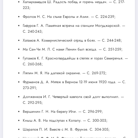
Халмухамедов Ш. Радость побед и горечь неудач. — С. 217-
223;
Фролов Н. С. На стыке Европы и Азии. — С. 224-239;
Гафуров Г. А. Памятная встреча на станции Могуджарской. —
С. 240-243;
Хатамов А. Коммунистический отряд в боях. — С. 244-248;
Ма Сан-Чи М. Л. С нами Ленин был всегда. — С. 251-259;
Гуламов К. Г. Красногвардейцы в степях и горах Семиречья. —
С. 260-268;
Ляпин М. Я. На далекой окраине. — С. 269-272;
Фурманов Д. А. Мятеж в Верном 12-19 июня 1920 года. — С.
273-291;
Долженков И. Г. Четвертый кавполк свой долг выполнил. —
С. 292-295;
Вершинин Г. Н. На берегу Или. — С. 296-299;
Кныш А. В. На подступах к Копалу. — С. 300-303;
Шарапов П. И. Вместе с М. В. Фрунзе. С. 304-305;