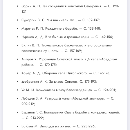
Зорин А. Н. Так создавался комсомол Семиречья. — С. 123-
131;
Судоргин В. С. Мы начинали так… — С. 132-137;
Маречек Р. П. Рождение в борьбе. — С. 138-148;
Чураков Д. Д. В те былые и грозные годы. — С. 149-156;
Билик В. П. Туркестанское басмачество и его социально-
политическая сущность. — С. 157-169;
Ашуров У. Упрочение Советской власти в Джалал-Абадском
районе. — С. 170-175;
Комар А. Д. Оборона села Никольского. — С. 176-178;
Добрынин А. К. За власть Советов. -С. 179-193;
Ус М. И. Коммунисты в тылу белогвардейцев. — С. 194-201;
Лебедев В. А. Разгром Джалал-Абадской авантюры. — С.
202-212;
Баранов Г. С. Большевики Оша в борьбе с контрреволюцией.
— С. 213-222;
Ботбаев М. Эпизоды из жизни. — С. 223-226;