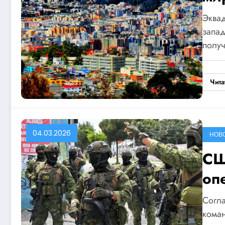
Эквад
запа
полу
Чита
04.03.2026
НОВ
СШ
оп
Согл
кома