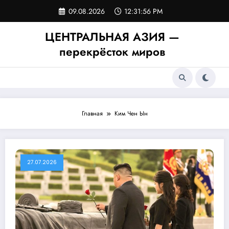
Перейти
09.08.2026
12:31:56 PM
к
содержимому
ЦЕНТРАЛЬНАЯ АЗИЯ —
перекрёсток миров
Главная
Ким Чен Ын
27.07.2026