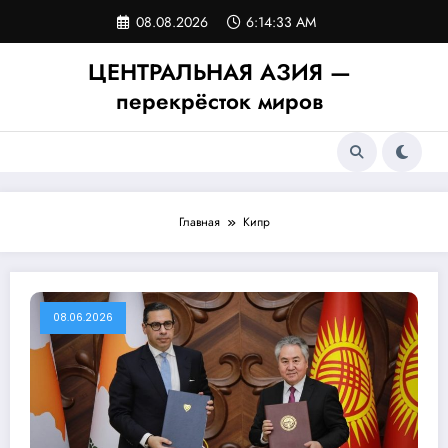
Перейти
08.08.2026
6:14:33 AM
к
содержимому
ЦЕНТРАЛЬНАЯ АЗИЯ —
перекрёсток миров
Главная
Кипр
08.06.2026