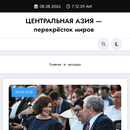
Перейти
08.08.2026
7:12:59 AM
к
содержимому
ЦЕНТРАЛЬНАЯ АЗИЯ —
перекрёсток миров
Главная
культура
08.06.2026