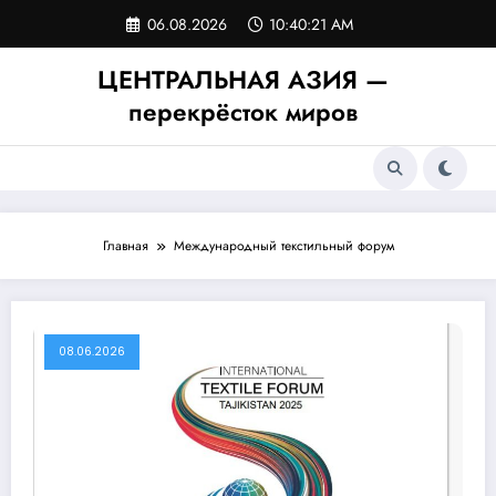
Перейти
06.08.2026
10:40:21 AM
к
содержимому
ЦЕНТРАЛЬНАЯ АЗИЯ —
перекрёсток миров
Главная
Международный текстильный форум
08.06.2026