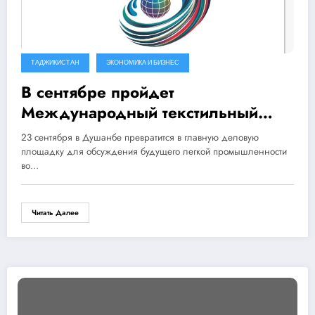
ТАДЖИКИСТАН
ЭКОНОМИКА И БИЗНЕС
В сентябре пройдет
Международный текстильный
форум Таджикистан- 2026
23 сентября в Душанбе превратится в главную деловую
площадку для обсуждения будущего легкой промышленности
во…
Читать Далее