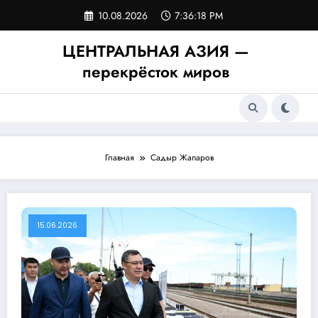
Перейти
10.08.2026
7:36:19 PM
к
содержимому
ЦЕНТРАЛЬНАЯ АЗИЯ —
перекрёсток миров
Главная
Садыр Жапаров
15.06.2026