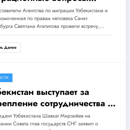
жду Россией и
тавители Агентства по миграции Узбекистана и
бекистаном
омоченная по правам человека Санкт-
бурга Светлана Агапитова провели встречу,…
ть Далее
ОСТИ
бекистан выступает за
репление сотрудничества в
Г
дент Узбекистана Шавкат Мирзиёев на
ании Совета глав государств СНГ заявил о