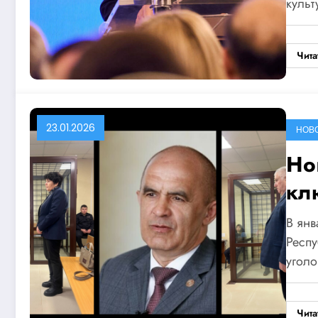
культ
Чита
23.01.2026
НОВ
Но
кл
Эн
В янв
Респу
угол
Чита