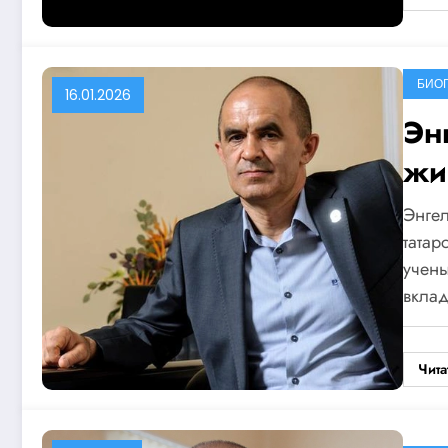
БИО
16.01.2026
Эн
жи
Энге
татар
учены
вкла
Чита