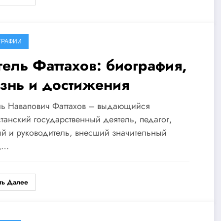
ГРАФИИ
гель Фаттахов: биография,
знь и достижения
ль Навапович Фаттахов – выдающийся
станский государственный деятель, педагог,
й и руководитель, внесший значительный
д…
ть Далее