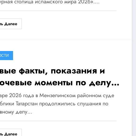
урная столица исламского мира 2026».…
ть Далее
ОСТИ
вые факты, показания и
ючевые моменты по делу
геля Фаттахова
аре 2026 года в Мензелинском районном суде
блики Татарстан продолжились слушания по
овному делу…
ть Далее