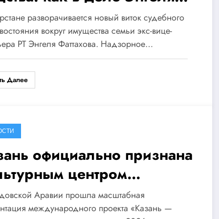
ттахова и его сына Ильнара
арстане разворачивается новый виток судебного
ттахова ищут «невидимые»
востояния вокруг имущества семьи экс-вице-
ера РТ Энгеля Фаттахова. Надзорное…
язи
ть Далее
ОСТИ
зань официально признана
льтурным центром
ламского мира
удовской Аравии прошла масштабная
нтация международного проекта «Казань —