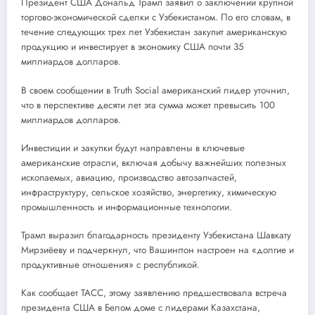
Президент США Дональд Трамп заявил о заключении крупной
торгово-экономической сделки с Узбекистаном. По его словам, в
течение следующих трех лет Узбекистан закупит американскую
продукцию и инвестирует в экономику США почти 35
миллиардов долларов.
В своем сообщении в Truth Social американский лидер уточнил,
что в перспективе десяти лет эта сумма может превысить 100
миллиардов долларов.
Инвестиции и закупки будут направлены в ключевые
американские отрасли, включая добычу важнейших полезных
ископаемых, авиацию, производство автозапчастей,
инфраструктуру, сельское хозяйство, энергетику, химическую
промышленность и информационные технологии.
Трамп выразил благодарность президенту Узбекистана Шавкату
Мирзиёеву и подчеркнул, что Вашингтон настроен на «долгие и
продуктивные отношения» с республикой.
Как сообщает ТАСС, этому заявлению предшествовала встреча
президента США в Белом доме с лидерами Казахстана,