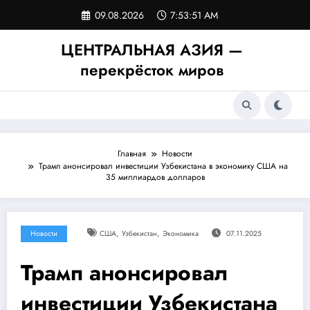
Перейти
09.08.2026
7:53:51 AM
к
содержимому
ЦЕНТРАЛЬНАЯ АЗИЯ —
перекрёсток миров
Главная
Новости
Трамп анонсировал инвестиции Узбекистана в экономику США на
35 миллиардов долларов
,
,
Новости
США
Узбекистан
Экономика
07.11.2025
Трамп анонсировал
инвестиции Узбекистана