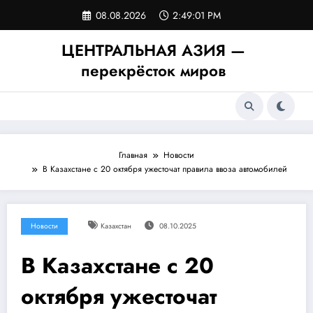
Перейти
08.08.2026
2:49:01 PM
к
содержимому
ЦЕНТРАЛЬНАЯ АЗИЯ —
перекрёсток миров
Главная
Новости
В Казахстане с 20 октября ужесточат правила ввоза автомобилей
Новости
Казахстан
08.10.2025
В Казахстане с 20
октября ужесточат