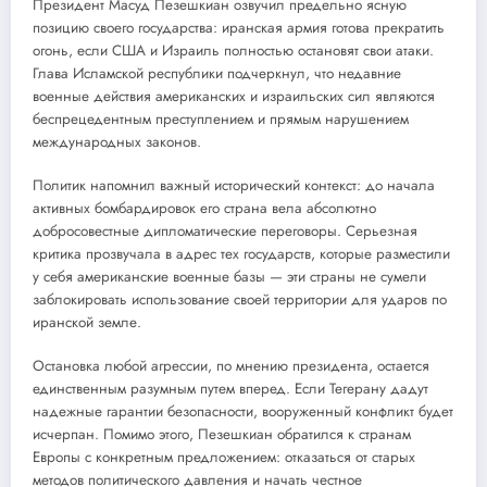
Президент Масуд Пезешкиан озвучил предельно ясную
позицию своего государства: иранская армия готова прекратить
огонь, если США и Израиль полностью остановят свои атаки.
Глава Исламской республики подчеркнул, что недавние
военные действия американских и израильских сил являются
беспрецедентным преступлением и прямым нарушением
международных законов.
Политик напомнил важный исторический контекст: до начала
активных бомбардировок его страна вела абсолютно
добросовестные дипломатические переговоры. Серьезная
критика прозвучала в адрес тех государств, которые разместили
у себя американские военные базы — эти страны не сумели
заблокировать использование своей территории для ударов по
иранской земле.
Остановка любой агрессии, по мнению президента, остается
единственным разумным путем вперед. Если Тегерану дадут
надежные гарантии безопасности, вооруженный конфликт будет
исчерпан. Помимо этого, Пезешкиан обратился к странам
Европы с конкретным предложением: отказаться от старых
методов политического давления и начать честное