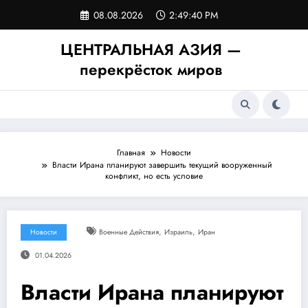
Перейти
08.08.2026
2:49:40 PM
к
содержимому
ЦЕНТРАЛЬНАЯ АЗИЯ —
перекрёсток миров
Главная
Новости
Власти Ирана планируют завершить текущий вооруженный
конфликт, но есть условие
,
,
Новости
Военные Действия
Израиль
Иран
01.04.2026
Власти Ирана планируют