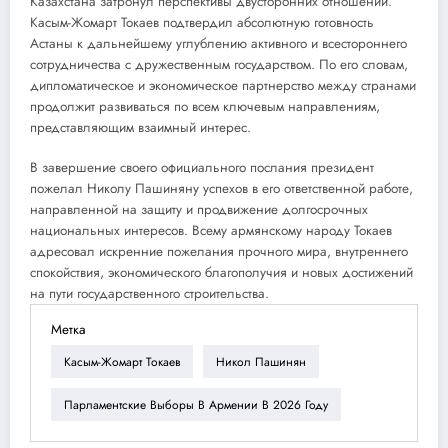
Казахстана затронул перспективы двусторонних отношений.
Касым-Жомарт Токаев подтвердил абсолютную готовность
Астаны к дальнейшему углублению активного и всестороннего
сотрудничества с дружественным государством. По его словам,
дипломатическое и экономическое партнерство между странами
продолжит развиваться по всем ключевым направлениям,
представляющим взаимный интерес.
В завершение своего официального послания президент
пожелал Николу Пашиняну успехов в его ответственной работе,
направленной на защиту и продвижение долгосрочных
национальных интересов. Всему армянскому народу Токаев
адресовал искренние пожелания прочного мира, внутреннего
спокойствия, экономического благополучия и новых достижений
на пути государственного строительства.
Метка
Касым-Жомарт Токаев
Никол Пашинян
Парламентские Выборы В Армении В 2026 Году