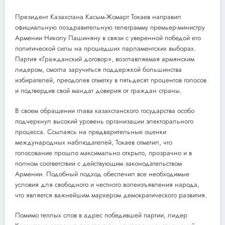
Президент Казахстана Касым-Жомарт Токаев направил
официальную поздравительную телеграмму премьер-министру
Армении Николу Пашиняну в связи с уверенной победой его
политической силы на прошедших парламентских выборах.
Партия «Гражданский договор», возглавляемая армянским
лидером, смогла заручиться поддержкой большинства
избирателей, преодолев отметку в пятьдесят процентов голосов
и подтвердив свой мандат доверия от граждан страны.
В своем обращении глава казахстанского государства особо
подчеркнул высокий уровень организации электорального
процесса. Ссылаясь на предварительные оценки
международных наблюдателей, Токаев отметил, что
голосование прошло максимально открыто, прозрачно и в
полном соответствии с действующим законодательством
Армении. Подобный подход обеспечил все необходимые
условия для свободного и честного волеизъявления народа,
что является важнейшим маркером демократического развития.
Помимо теплых слов в адрес победившей партии, лидер