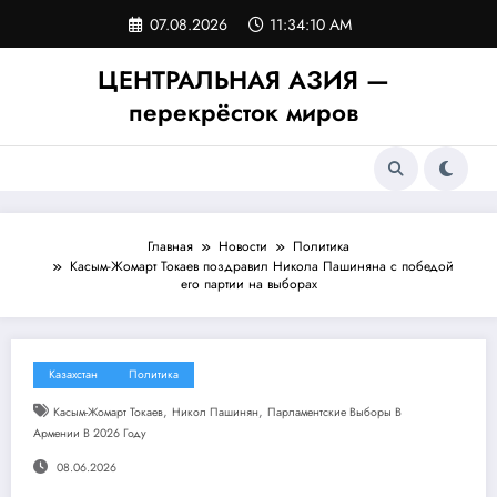
Перейти
07.08.2026
11:34:10 AM
к
содержимому
ЦЕНТРАЛЬНАЯ АЗИЯ —
перекрёсток миров
Главная
Новости
Политика
Касым-Жомарт Токаев поздравил Никола Пашиняна с победой
его партии на выборах
Казахстан
Политика
,
,
Касым-Жомарт Токаев
Никол Пашинян
Парламентские Выборы В
Армении В 2026 Году
08.06.2026