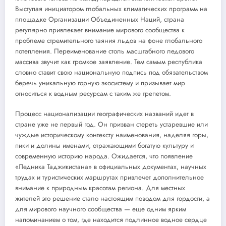
Выступая инициатором глобальных климатических программ на
площадке Организации Объединенных Наций, страна
регулярно привлекает внимание мирового сообщества к
проблеме стремительного таяния льдов на фоне глобального
потепления. Переименование столь масштабного ледового
массива звучит как громкое заявление. Тем самым республика
словно ставит свою национальную подпись под обязательством
беречь уникальную горную экосистему и призывает мир
относиться к водным ресурсам с таким же трепетом.
Процесс национализации географических названий идет в
стране уже не первый год. Он призван стереть устаревшие или
чуждые историческому контексту наименования, наделяя горы,
пики и долины именами, отражающими богатую культуру и
современную историю народа. Ожидается, что появление
«Ледника Таджикистана» в официальных документах, научных
трудах и туристических маршрутах привлечет дополнительное
внимание к природным красотам региона. Для местных
жителей это решение стало настоящим поводом для гордости, а
для мирового научного сообщества — еще одним ярким
напоминанием о том, где находится подлинное водное сердце