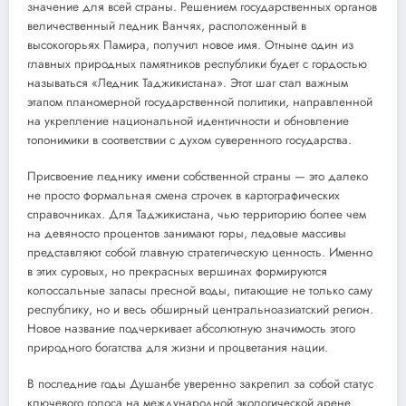
значение для всей страны. Решением государственных органов
величественный ледник Ванчях, расположенный в
высокогорьях Памира, получил новое имя. Отныне один из
главных природных памятников республики будет с гордостью
называться «Ледник Таджикистана». Этот шаг стал важным
этапом планомерной государственной политики, направленной
на укрепление национальной идентичности и обновление
топонимики в соответствии с духом суверенного государства.
Присвоение леднику имени собственной страны — это далеко
не просто формальная смена строчек в картографических
справочниках. Для Таджикистана, чью территорию более чем
на девяносто процентов занимают горы, ледовые массивы
представляют собой главную стратегическую ценность. Именно
в этих суровых, но прекрасных вершинах формируются
колоссальные запасы пресной воды, питающие не только саму
республику, но и весь обширный центральноазиатский регион.
Новое название подчеркивает абсолютную значимость этого
природного богатства для жизни и процветания нации.
В последние годы Душанбе уверенно закрепил за собой статус
ключевого голоса на международной экологической арене.