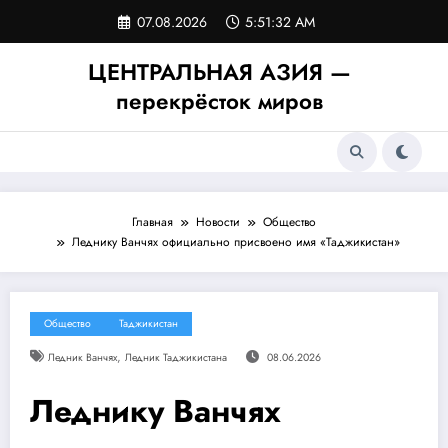
Перейти
07.08.2026
5:51:32 AM
к
содержимому
ЦЕНТРАЛЬНАЯ АЗИЯ —
перекрёсток миров
Главная
Новости
Общество
Леднику Ванчях официально присвоено имя «Таджикистан»
Общество
Таджикистан
,
Ледник Ванчях
Ледник Таджикистана
08.06.2026
Леднику Ванчях