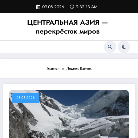
Перейти
09.08.2026
9:32:13 AM
к
содержимому
ЦЕНТРАЛЬНАЯ АЗИЯ —
перекрёсток миров
Главная
Ледник Ванчях
08.06.2026