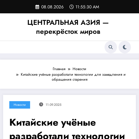
Перейти
08.08.2026
11:55:30 AM
к
содержимому
ЦЕНТРАЛЬНАЯ АЗИЯ —
перекрёсток миров
Главная
Новости
Китайские учёные разработали технологии для замедления и
обращения старения
Новости
11.09.2025
Китайские учёные
разработали технологии