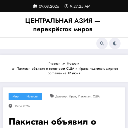
Перейти
09.08.2026
9:27:25 AM
к
содержимому
ЦЕНТРАЛЬНАЯ АЗИЯ —
перекрёсток миров
Главная
Новости
Пакистан объявил о готовности США и Ирана подписать мирное
соглашение 19 июня
,
,
,
Мир
Новости
Договор
Иран
Пакистан
США
15.06.2026
Пакистан объявил о