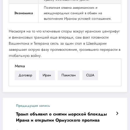
Поэтапная отмена американских и
Экономика
междуна
ро
дных санкций в обмен на
выполнение Ираном условий соглашения.
Несмотря на то что ключевые споры вокруг иранских центрифуг
и финансовых траншей еще впереди, сам факт готовности
Вашингтона и Тегерана сесть за один стол в Швейцарии
завершает остру
ю фазу противостояния, грозившего перерасти в
глобальную войну.
Метка
Договор
Иран
Пакистан
США
Предыдущая запись
Трамп объявил о снятии морской блокады
Ирана и открытии Ормузского пролива