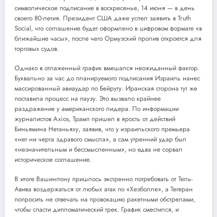
символ
и
ческое подписание в воскресенье, 14 июня — в день
своего 80-летия. Президент США даже успел заявить в Truth
Social, что соглашение будет оформлено в цифровом формате «в
ближайшие
часы», после чего Ормузский пролив откроется для
торговых с
удов.
Однако в отлаженный график вмешался неожиданный фактор.
Буквально за час до планируем
о
го подписания Израиль нанес
массированный авиауда
р
по Бейруту. Иранская сторона тут же
поставила процесс н
а
паузу. Это вызвало крайнее
раздражение у американского лидера. По информации
журналистов Axios, Трамп пришел в ярость от действий
Биньямина Нетаньяху, заявив, что у израильского премьера
«нет ни черта здравого смысла», а сам утренний удар был
«незначитель
ны
м и бессмысленным», но едва не сорвал
историческое соглашение.
В итоге Вашингтону пришлось экстренно потребовать от Тель-
Авива воздержаться от любых атак по «Хезболле», а Тегеран
попросить не отвечать на пров
о
кацию ракетными обстрелами,
чтобы спасти дипломатический трек. График сместился, и