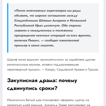
«После интенсивных переговоров мы рады
объявить, что мирное соглашение между
Соединё
нными Штатами Америки и Исламской
Республикой Иран д
остигнуто. Обе стороны
заявили о немедленном и постоянн
ом
прекращении военных операций на всех фронтах,
вк
лючая Ливан», — сообщил пакистанский
премьер в своих соцсетях.
Шариф также выразил признательность за содействие другим
региональным игрокам, активно поддержива
вшим
переговорный процесс, — Катару, Саудовско
й Аравии и Турции.
Закулисная драма: почему
сдвинулись сроки?
Изначальн
о
Белый дом планировал оформить сделку на
несколько дней раньше. Дональд Трамп рассчитывал на