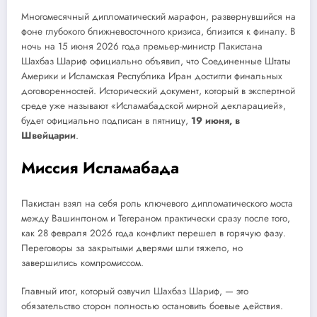
Многомесячный дипломатический марафон, развернувшийся
на
фоне глубокого ближневосточного кризиса, близится к финалу. В
ночь на 15 июня 2026 года премьер-министр Пакистана
Шахбаз Шариф официально объявил, что Соединенные Штаты
Америки
и
Исламская Республика Иран достигли финальных
договоренностей. Исторический документ, который в экспертной
среде уже называют «Исламабадской мирной деклара
цией»,
будет официально подписан в пятницу,
19 июня, в
Швейцарии
.
Миссия Исламабада
Пакистан взял на себя роль ключевого дипломатического моста
между Вашингтоном и Тегераном практически сразу п
о
сле того,
как 28 февраля 2026 года конфликт перешел в горячую фазу.
Перегово
ры
за закрытыми дверями шли тяжело, но
завершились компромиссом
.
Главный итог, который озвучил Шахбаз Шариф, —
это
обязательство сторон полностью остановить боевые действия.