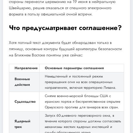
стороны перенесли церемонию на 19 июня в нейтральную
Швейцарию, решив отказаться от сп
ешного электронного
формата в пользу официальной очной встречи.
Что предусматривает соглашение?
Хотя полный текст документа будет обнародован только в
пятницу, основные контуры будущей ар
хитектуры безопасности
на Ближнем Востоке понятны уже сейчас:
Направление
Основные параметры соглашения
Немедленный и постоянный режим
Военные
прекращения огн
я
на всех операционных
действия
направлениях, включая территорию Ливана.
Снятие военно-морской блокады США с
Судоходство
иранских портов и беспреп
я
тственное открытие
Ормузского пролива для танкеров всех стран.
Запуск 60-дневного переговорного окна, в
Ядерный
течение которого стороны должны согласовать
трек
м
е
ханизмы жестких ядерных инспекций и
судьбу обогащенного урана.